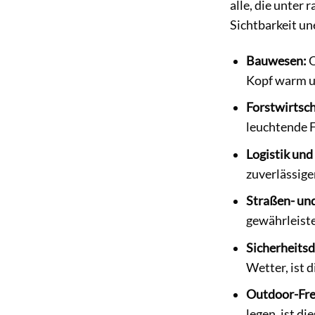
alle, die unter
Sichtbarkeit une
Bauwesen:
O
Kopf warm un
Forstwirtsch
leuchtende 
Logistik und
zuverlässig
Straßen- und
gewährleist
Sicherheitsd
Wetter, ist 
Outdoor-Frei
legen, ist d