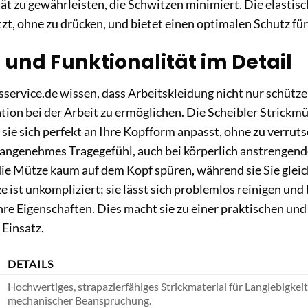
t zu gewährleisten, die Schwitzen minimiert. Die elastisc
tzt, ohne zu drücken, und bietet einen optimalen Schutz fü
 und Funktionalität im Detail
service.de wissen, dass Arbeitskleidung nicht nur schüt
tion bei der Arbeit zu ermöglichen. Die Scheibler Strickmü
s sie sich perfekt an Ihre Kopfform anpasst, ohne zu verr
 angenehmes Tragegefühl, auch bei körperlich anstrengende
 die Mütze kaum auf dem Kopf spüren, während sie Sie gleich
e ist unkompliziert; sie lässt sich problemlos reinigen un
e Eigenschaften. Dies macht sie zu einer praktischen und
 Einsatz.
DETAILS
Hochwertiges, strapazierfähiges Strickmaterial für Langlebigkeit
mechanischer Beanspruchung.