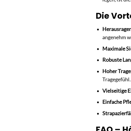
Die Vort
Herausragen
angenehm w
Maximale Si
Robuste Lang
Hoher Trage
Tragegefühl.
Vielseitige 
Einfache Pfl
Strapazierfä
FAQ – Hä