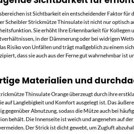
agende Sichtbarkeit für erhöht
tsbereichen ist Sichtbarkeit ein entscheidender Faktor für 
r Scheibler Strickmütze Thinsulate ist nicht nur optisch a
heitsfunktion. Sie erhöht Ihre Erkennbarkeit für Kollegen
htverhältnissen, in der Dämmerung oder bei widrigen Wet
das Risiko von Unfällen und trägt maßgeblich zu einem sich
nzipiert, dass sie auch aus der Ferne gut wahrnehmbar ist 
tige Materialien und durchda
trickmütze Thinsulate Orange überzeugt durch ihre erstkla
ie auf Langlebigkeit und Komfort ausgelegt ist. Das äußere
ig gegenüber Abnutzung, sodass die Mütze auch bei häufi
on behält. Die Innenseite ist weich und angenehm auf der
 vermeiden. Der Strick ist dicht gewebt, um Zugluft abzuhal