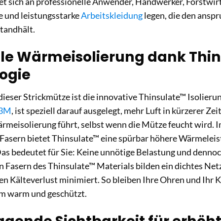
tet sich an professionelle Anwender, Handwerker, Forstwirt
e und leistungsstarke
Arbeitskleidung
legen, die den ansp
standhält.
e Wärmeisolierung dank Thi
ogie
ieser Strickmütze ist die innovative Thinsulate™ Isolieru
3M
, ist speziell darauf ausgelegt, mehr Luft in kürzerer Ze
rmeisolierung führt, selbst wenn die Mütze feucht wird. 
Fasern bietet Thinsulate™ eine spürbar höhere Wärmeleis
s bedeutet für Sie: Keine unnötige Belastung und dennoch
en Fasern des Thinsulate™ Materials bilden ein dichtes Ne
en Kälteverlust minimiert. So bleiben Ihre Ohren und Ihr 
m warm und geschützt.