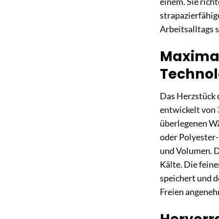
einem. Sie rich
strapazierfähig
Arbeitsalltags 
Maximal
Technol
Das Herzstück d
entwickelt von
überlegenen Wä
oder Polyester-
und Volumen. Da
Kälte. Die fein
speichert und d
Freien angeneh