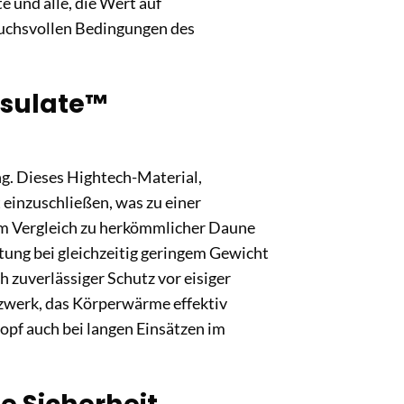
e und alle, die Wert auf
ruchsvollen Bedingungen des
nsulate™
ng. Dieses Hightech-Material,
it einzuschließen, was zu einer
Im Vergleich zu herkömmlicher Daune
tung bei gleichzeitig geringem Gewicht
 zuverlässiger Schutz vor eisiger
tzwerk, das Körperwärme effektiv
Kopf auch bei langen Einsätzen im