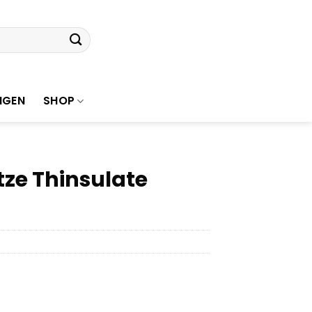
NGEN
SHOP
tze Thinsulate