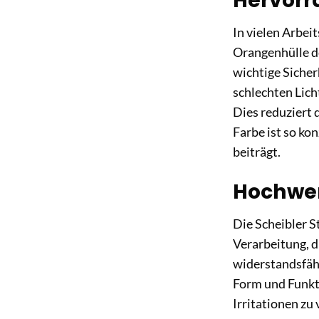
Hervorr
In vielen Arbei
Orangenhülle de
wichtige Sicher
schlechten Lic
Dies reduziert 
Farbe ist so ko
beiträgt.
Hochwer
Die Scheibler S
Verarbeitung, d
widerstandsfäh
Form und Funkti
Irritationen zu