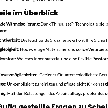
eile im Überblick
de Wärmeisolierung:
Dank Thinsulate™ Technologie bleib
arm.
chtbarkeit:
Die leuchtende Signalfarbe erhöht Ihre Sicherh
lebigkeit:
Hochwertige Materialien und solide Verarbeitu
komfort:
Weiches Innenmaterial und eine flexible Passfo
Einsatzmöglichkeiten:
Geeignet für unterschiedlichste Beru
ege:
Unkompliziert zu reinigen und pflegeleicht für den täg
hig:
Hält den Belastungen des Arbeitsalltags problemlos s
ufig gestellte Fragen zu Sche