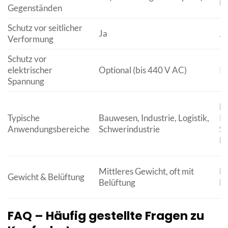
En
Gegenständen
Schutz vor seitlicher
Ja
Ja
Verformung
Schutz vor
elektrischer
Optional (bis 440 V AC)
In
Spannung
Be
Typische
Bauwesen, Industrie, Logistik,
Kl
Anwendungsbereiche
Schwerindustrie
Se
Hö
Mittleres Gewicht, oft mit
Le
Gewicht & Belüftung
Belüftung
Be
FAQ – Häufig gestellte Fragen zu