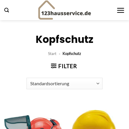
Zum
Inhalt
springen
Kopfschutz
Start
»
Kopfschutz
FILTER