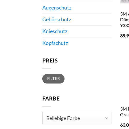
Augenschutz
3M 
Gehörschutz
Däm
933
Knieschutz
89,
Kopfschutz
PREIS
Min.
Max.
FILTER
Preis
Preis
FARBE
3M 
Grau
63,