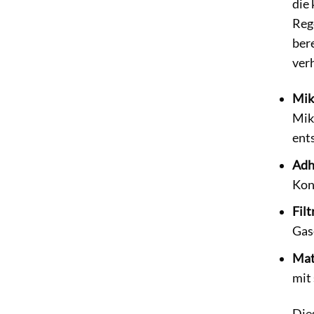
die
Rege
ber
ver
Mik
Mik
ent
Adh
Kon
Fil
Gas
Mat
mit 
Die