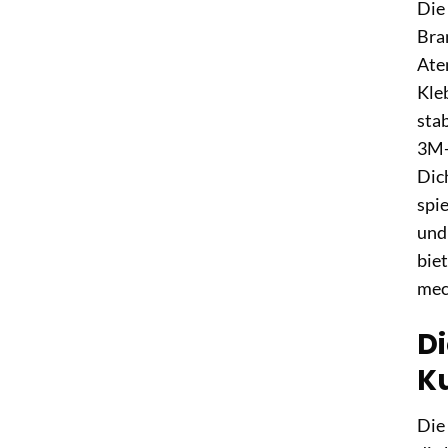
Die
Bra
Ate
Kle
sta
3M-
Dic
spi
und
bie
mec
Di
K
Die