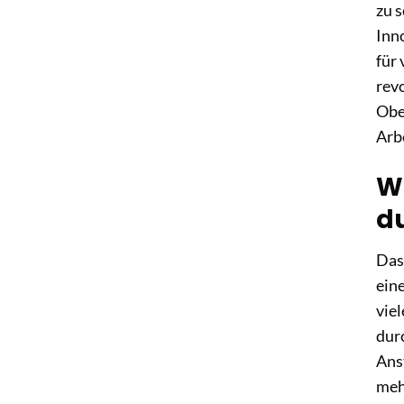
zu s
Inno
für
rev
Obe
Arb
W
d
Das
ein
vie
dur
Anst
meh