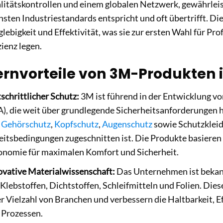
litätskontrollen und einem globalen Netzwerk, gewährlei
hsten Industriestandards entspricht und oft übertrifft. Di
lebigkeit und Effektivität, was sie zur ersten Wahl für Pro
zienz legen.
ernvorteile von 3M-Produkten 
schrittlicher Schutz:
3M ist führend in der Entwicklung v
A), die weit über grundlegende Sicherheitsanforderungen
d
Gehörschutz
,
Kopfschutz
,
Augenschutz
sowie Schutzkleid
eitsbedingungen zugeschnitten ist. Die Produkte basieren 
onomie für maximalen Komfort und Sicherheit.
ovative Materialwissenschaft:
Das Unternehmen ist bekannt
 Klebstoffen, Dichtstoffen, Schleifmitteln und Folien. Di
er Vielzahl von Branchen und verbessern die Haltbarkeit, E
 Prozessen.