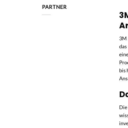
PARTNER
3M
Ar
3M 
das
ein
Pro
bis 
Ans
Da
Die
wis
inv