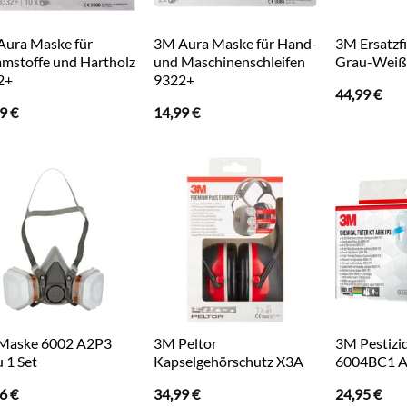
Aura Maske für
3M Aura Maske für Hand-
3M Ersatzf
mstoffe und Hartholz
und Maschinenschleifen
Grau-Weiß
2+
9322+
44,99
€
99
€
14,99
€
Maske 6002 A2P3
3M Peltor
3M Pestizid
 1 Set
Kapselgehörschutz X3A
6004BC1 
06
€
34,99
€
24,95
€