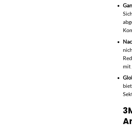
Gan
Sic
abg
Kom
Nac
nic
Red
mit
Glo
bie
Sek
3
A