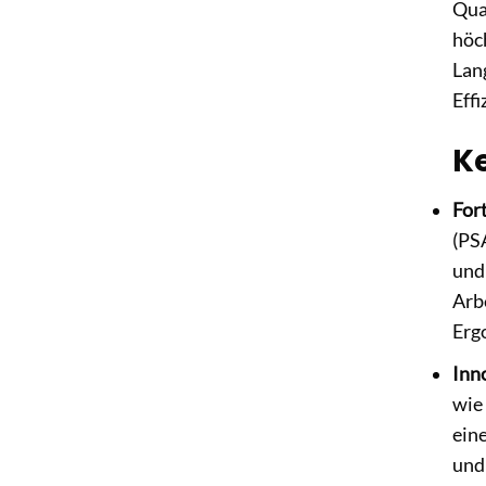
Qua
höc
Lang
Effi
K
Fort
(PS
un
Arb
Erg
Inn
wie
ein
und