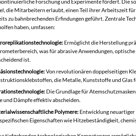
 kontinuierliche Forschung und Experimente fördert. Die s
l, die Mitarbeitern erlaubt, einen Teil ihrer Arbeitszeit f
eits zu bahnbrechenden Erfindungen geführt. Zentrale Tech
holfen haben, umfassen:
roreplikationstechnologie:
Ermöglicht die Herstellung pr
rometerbereich, was für abrasive Anwendungen, optische F
scheidend ist.
äsionstechnologie:
Von revolutionären doppelseitigen Kle
struktionsklebstoffen, die Metalle, Kunststoffe und Glas 
trationstechnologie:
Die Grundlage für Atemschutzmasken und
e und Dämpfe effektiv abscheiden.
erialwissenschaftliche Polymere:
Entwicklung neuartiger
spezifischen Eigenschaften wie Hitzebeständigkeit, chemis
se tiefgehenden technologischen Kompetenzen ermöglichen