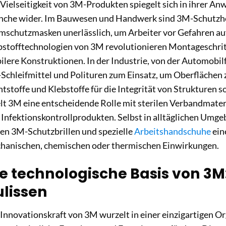
 Vielseitigkeit von 3M-Produkten spiegelt sich in ihrer A
nche wider. Im Bauwesen und Handwerk sind 3M-Schutzh
mschutzmasken unerlässlich, um Arbeiter vor Gefahren auf
bstofftechnologien von 3M revolutionieren Montageschrit
bilere Konstruktionen. In der Industrie, von der Automobil
Schleifmittel und Polituren zum Einsatz, um Oberflächen
htstoffe und Klebstoffe für die Integrität von Strukturen
elt 3M eine entscheidende Rolle mit sterilen Verbandmater
 Infektionskontrollprodukten. Selbst in alltäglichen Um
ten 3M-Schutzbrillen und spezielle
Arbeitshandschuhe
ein
hanischen, chemischen oder thermischen Einwirkungen.
e technologische Basis von 3M: 
ulissen
 Innovationskraft von 3M wurzelt in einer einzigartigen Or