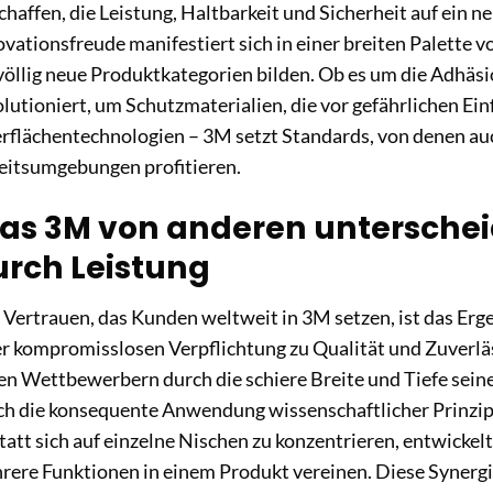
chaffen, die Leistung, Haltbarkeit und Sicherheit auf ein 
vationsfreude manifestiert sich in einer breiten Palette v
 völlig neue Produktkategorien bilden. Ob es um die Adhäs
olutioniert, um Schutzmaterialien, die vor gefährlichen E
rflächentechnologien – 3M setzt Standards, von denen au
eitsumgebungen profitieren.
as 3M von anderen unterschei
urch Leistung
 Vertrauen, das Kunden weltweit in 3M setzen, ist das Erg
er kompromisslosen Verpflichtung zu Qualität und Zuverläs
len Wettbewerbern durch die schiere Breite und Tiefe se
ch die konsequente Anwendung wissenschaftlicher Prinzip
att sich auf einzelne Nischen zu konzentrieren, entwickelt
rere Funktionen in einem Produkt vereinen. Diese Synergi