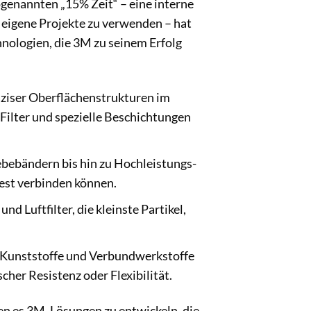
ogenannten „15% Zeit“ – eine interne
ür eigene Projekte zu verwenden – hat
nologien, die 3M zu seinem Erfolg
äziser Oberflächenstrukturen im
ilter und spezielle Beschichtungen
bebändern bis hin zu Hochleistungs-
fest verbinden können.
 Luftfilter, die kleinste Partikel,
 Kunststoffe und Verbundwerkstoffe
cher Resistenz oder Flexibilität.
 es 3M, Lösungen zu entwickeln, die