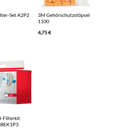
ilter-Set A2P2
3M Gehörschutzstöpsel
1100
4,75
€
-Filterkit
ABEK1P3