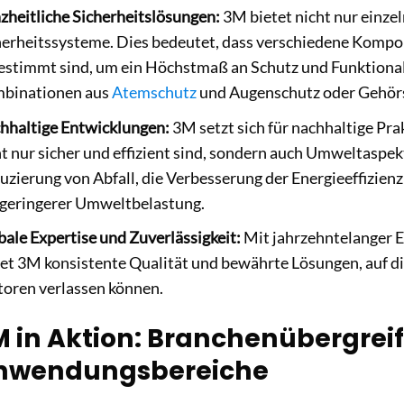
zheitliche Sicherheitslösungen:
3M bietet nicht nur einzel
herheitssysteme. Dies bedeutet, dass verschiedene Kompo
estimmt sind, um ein Höchstmaß an Schutz und Funktionalit
binationen aus
Atemschutz
und Augenschutz oder Gehör
hhaltige Entwicklungen:
3M setzt sich für nachhaltige Pra
ht nur sicher und effizient sind, sondern auch Umweltaspek
uzierung von Abfall, die Verbesserung der Energieeffizien
 geringerer Umweltbelastung.
bale Expertise und Zuverlässigkeit:
Mit jahrzehntelanger E
tet 3M konsistente Qualität und bewährte Lösungen, auf die
toren verlassen können.
M in Aktion: Branchenübergrei
nwendungsbereiche