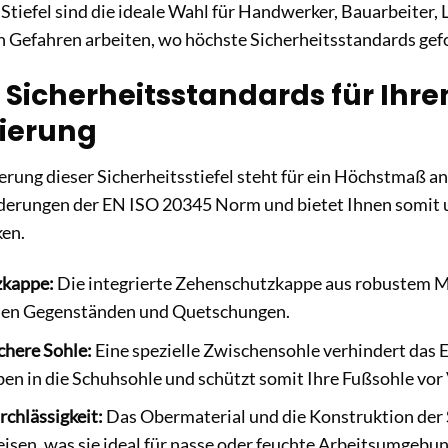
Stiefel sind die ideale Wahl für Handwerker, Bauarbeiter, 
n Gefahren arbeiten, wo höchste Sicherheitsstandards gefo
Sicherheitsstandards für Ihren
zierung
erung dieser Sicherheitsstiefel steht für ein Höchstmaß an 
derungen der EN ISO 20345 Norm und bietet Ihnen somit u
ken.
zkappe:
Die integrierte Zehenschutzkappe aus robustem Mat
den Gegenständen und Quetschungen.
chere Sohle:
Eine spezielle Zwischensohle verhindert das 
en in die Schuhsohle und schützt somit Ihre Fußsohle vor
chlässigkeit:
Das Obermaterial und die Konstruktion der St
sen, was sie ideal für nasse oder feuchte Arbeitsumgebu