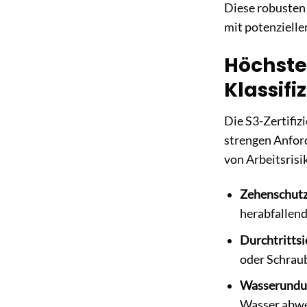
Diese robusten 
mit potenzielle
Höchste 
Klassifi
Die S3-Zertifizi
strengen Anfor
von Arbeitsrisi
Zehenschut
herabfallen
Durchtrittsi
oder Schraub
Wasserundur
Wasser abwei