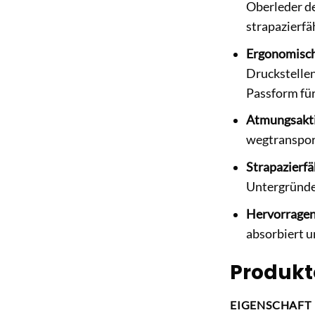
Oberleder de
strapazierfä
Ergonomisch
Druckstellen
Passform für
Atmungsakti
wegtransport
Strapazierfä
Untergründen
Hervorrage
absorbiert u
Produkt
EIGENSCHAFT