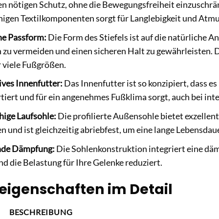
n nötigen Schutz, ohne die Bewegungsfreiheit einzuschr
higen Textilkomponenten sorgt für Langlebigkeit und Atmu
e Passform:
Die Form des Stiefels ist auf die natürliche
 zu vermeiden und einen sicheren Halt zu gewährleisten. D
 viele Fußgrößen.
ves Innenfutter:
Das Innenfutter ist so konzipiert, dass es
iert und für ein angenehmes Fußklima sorgt, auch bei inten
hige Laufsohle:
Die profilierte Außensohle bietet exzellen
 und ist gleichzeitig abriebfest, um eine lange Lebensdau
nde Dämpfung:
Die Sohlenkonstruktion integriert eine dä
nd die Belastung für Ihre Gelenke reduziert.
eigenschaften im Detail
BESCHREIBUNG