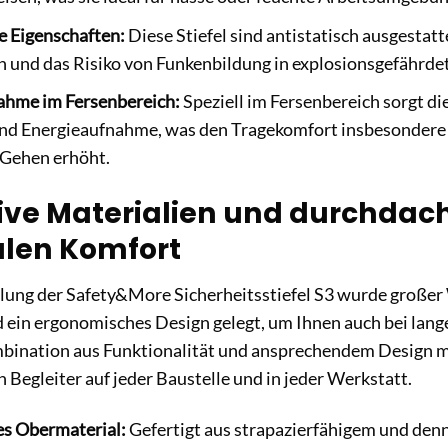
e Eigenschaften:
Diese Stiefel sind antistatisch ausgestat
n und das Risiko von Funkenbildung in explosionsgefährde
ahme im Fersenbereich:
Speziell im Fersenbereich sorgt die
d Energieaufnahme, was den Tragekomfort insbesondere be
 Gehen erhöht.
ive Materialien und durchdach
len Komfort
klung der Safety&More Sicherheitsstiefel S3 wurde großer
 ein ergonomisches Design gelegt, um Ihnen auch bei lan
mbination aus Funktionalität und ansprechendem Design ma
 Begleiter auf jeder Baustelle und in jeder Werkstatt.
s Obermaterial:
Gefertigt aus strapazierfähigem und denn