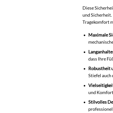
Diese Sicherheit
und Sicherheit
Tragekomfort ma
Maximale Si
mechanische
Langanhalte
dass Ihre Fü
Robustheit u
Stiefel auch
Vielseitigkei
und Komfort 
Stilvolles D
professionel