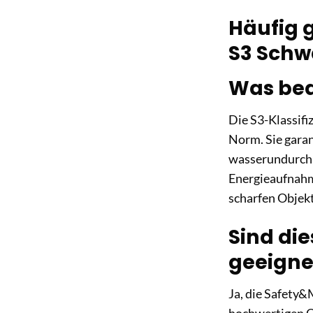
Häufig g
S3 Schw
Was bede
Die S3-Klassifi
Norm. Sie garan
wasserundurchlä
Energieaufnahm
scharfen Objek
Sind di
geeigne
Ja, die Safety&