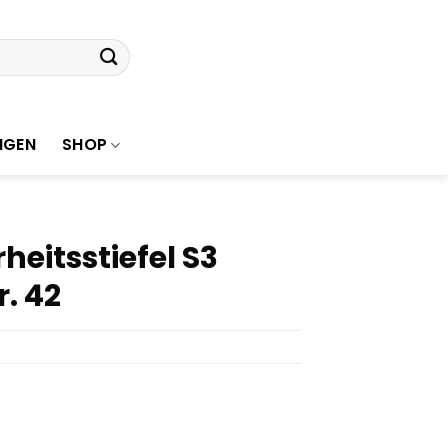
NGEN
SHOP
eitsstiefel S3
. 42