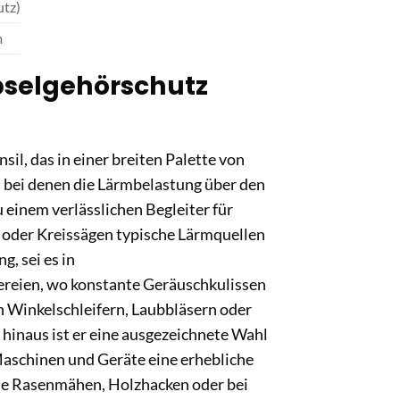
utz)
m
selgehörschutz
il, das in einer breiten Palette von
 bei denen die Lärmbelastung über den
einem verlässlichen Begleiter für
oder Kreissägen typische Lärmquellen
g, sei es in
ereien, wo konstante Geräuschkulissen
 Winkelschleifern, Laubbläsern oder
hinaus ist er eine ausgezeichnete Wahl
 Maschinen und Geräte eine erhebliche
wie Rasenmähen, Holzhacken oder bei