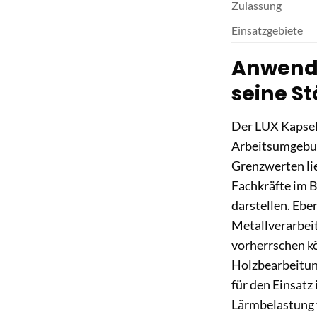
Zulassung
Einsatzgebiete
Anwendu
seine St
Der LUX Kapselg
Arbeitsumgebun
Grenzwerten lie
Fachkräfte im 
darstellen. Eben
Metallverarbei
vorherrschen k
Holzbearbeitung
für den Einsatz
Lärmbelastung v