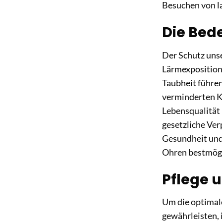
Besuchen von la
Die Bed
Der Schutz unse
Lärmexposition,
Taubheit führe
verminderten Ko
Lebensqualität 
gesetzliche Verp
Gesundheit und 
Ohren bestmögl
Pflege 
Um die optimal
gewährleisten, 