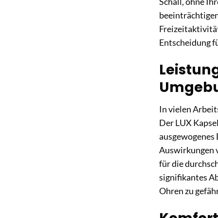
Schall, ohne I
beeinträchtigen
Freizeitaktivit
Entscheidung f
Leistun
Umgeb
In vielen Arbei
Der LUX Kapsel
ausgewogenes D
Auswirkungen v
für die durchsc
signifikantes A
Ohren zu gefäh