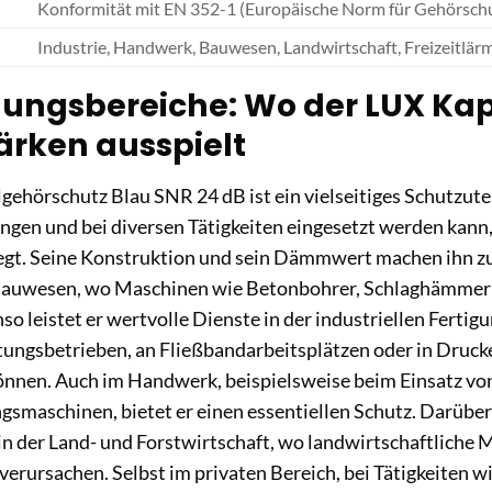
Konformität mit EN 352-1 (Europäische Norm für Gehörsch
Industrie, Handwerk, Bauwesen, Landwirtschaft, Freizeitlär
ngsbereiche: Wo der LUX Kap
ärken ausspielt
ehörschutz Blau SNR 24 dB ist ein vielseitiges Schutzutens
gen und bei diversen Tätigkeiten eingesetzt werden kann,
gt. Seine Konstruktion und sein Dämmwert machen ihn zu 
Bauwesen, wo Maschinen wie Betonbohrer, Schlaghämmer 
so leistet er wertvolle Dienste in der industriellen Fertigun
tungsbetrieben, an Fließbandarbeitsplätzen oder in Druck
önnen. Auch im Handwerk, beispielsweise beim Einsatz von
smaschinen, bietet er einen essentiellen Schutz. Darüber 
 in der Land- und Forstwirtschaft, wo landwirtschaftliche
erursachen. Selbst im privaten Bereich, bei Tätigkeiten 