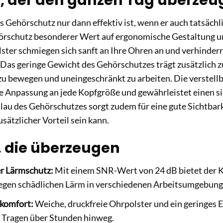
, der den ganzen Tag überzeu
s Gehörschutz nur dann effektiv ist, wenn er auch tatsäch
rschutz besonderer Wert auf ergonomische Gestaltung un
ster schmiegen sich sanft an Ihre Ohren an und verhinder
 Das geringe Gewicht des Gehörschutzes trägt zusätzlich 
i zu bewegen und uneingeschränkt zu arbeiten. Die verstel
le Anpassung an jede Kopfgröße und gewährleistet einen s
Blau des Gehörschutzes sorgt zudem für eine gute Sichtbark
sätzlicher Vorteil sein kann.
, die überzeugen
er Lärmschutz:
Mit einem SNR-Wert von 24 dB bietet der K
en schädlichen Lärm in verschiedenen Arbeitsumgebung
komfort:
Weiche, druckfreie Ohrpolster und ein geringes 
Tragen über Stunden hinweg.