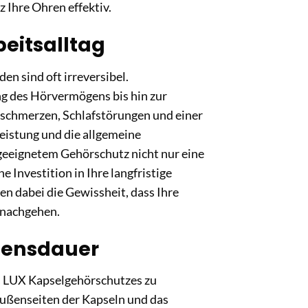
 Ihre Ohren effektiv.
eitsalltag
n sind oft irreversibel.
ung des Hörvermögens bis hin zur
fschmerzen, Schlafstörungen und einer
eistung und die allgemeine
 geeignetem Gehörschutz nicht nur eine
e Investition in Ihre langfristige
n dabei die Gewissheit, dass Ihre
 nachgehen.
ebensdauer
s LUX Kapselgehörschutzes zu
 Außenseiten der Kapseln und das