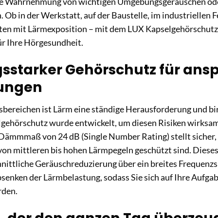
hre Wahrnehmung von wichtigen Umgebungsgeräuschen ode
. Ob in der Werkstatt, auf der Baustelle, im industriellen 
äten mit Lärmexposition – mit dem LUX Kapselgehörschutz 
ür Ihre Hörgesundheit.
gsstarker Gehörschutz für ans
ungen
tsbereichen ist Lärm eine ständige Herausforderung und bir
gehörschutz wurde entwickelt, um diesen Risiken wirksa
ämmmaß von 24 dB (Single Number Rating) stellt sicher, d
on mittleren bis hohen Lärmpegeln geschützt sind. Diese
hnittliche Geräuschreduzierung über ein breites Frequenz
bsenken der Lärmbelastung, sodass Sie sich auf Ihre Aufga
rden.