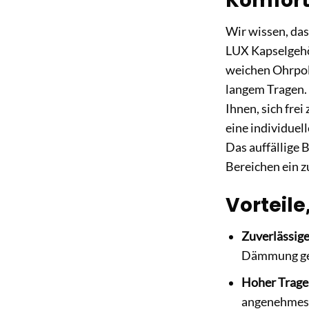
Komfort
Wir wissen, das
LUX Kapselgehö
weichen Ohrpol
langem Tragen.
Ihnen, sich fre
eine individuel
Das auffällige 
Bereichen ein zu
Vorteile
Zuverlässig
Dämmung geg
Hoher Trage
angenehmes 