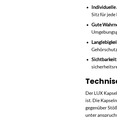
Individuelle
Sitz für jed
Gute Wahrn
Umgebungsge
Langlebigkei
Gehörschutze
Sichtbarkeit
sicherheitsr
Technis
Der LUX Kapselg
ist. Die Kapsel
gegenüber Stöß
unter anspruch