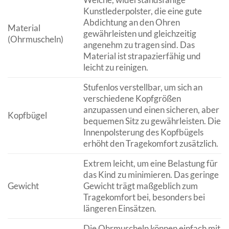
Kunstlederpolster, die eine gute
Abdichtung an den Ohren
Material
gewährleisten und gleichzeitig
(Ohrmuscheln)
angenehm zu tragen sind. Das
Material ist strapazierfähig und
leicht zu reinigen.
Stufenlos verstellbar, um sich an
verschiedene Kopfgrößen
anzupassen und einen sicheren, aber
Kopfbügel
bequemen Sitz zu gewährleisten. Die
Innenpolsterung des Kopfbügels
erhöht den Tragekomfort zusätzlich.
Extrem leicht, um eine Belastung für
das Kind zu minimieren. Das geringe
Gewicht
Gewicht trägt maßgeblich zum
Tragekomfort bei, besonders bei
längeren Einsätzen.
Die Ohrmuscheln können einfach mit