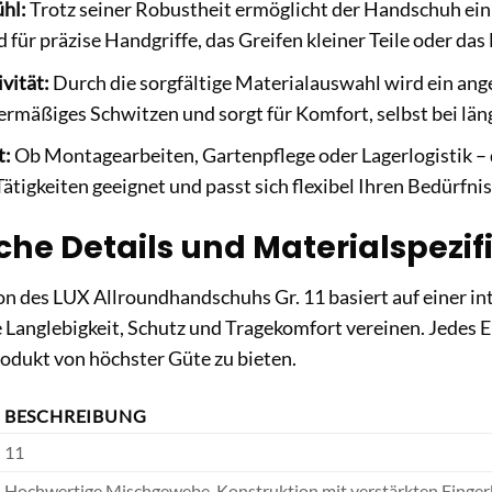
ühl:
Trotz seiner Robustheit ermöglicht der Handschuh ein 
 für präzise Handgriffe, das Greifen kleiner Teile oder d
vität:
Durch die sorgfältige Materialauswahl wird ein an
ermäßiges Schwitzen und sorgt für Komfort, selbst bei län
t:
Ob Montagearbeiten, Gartenpflege oder Lagerlogistik – d
Tätigkeiten geeignet und passt sich flexibel Ihren Bedürfnis
che Details und Materialspezif
n des LUX Allroundhandschuhs Gr. 11 basiert auf einer in
e Langlebigkeit, Schutz und Tragekomfort vereinen. Jedes
odukt von höchster Güte zu bieten.
BESCHREIBUNG
11
Hochwertige Mischgewebe-Konstruktion mit verstärkten Finger