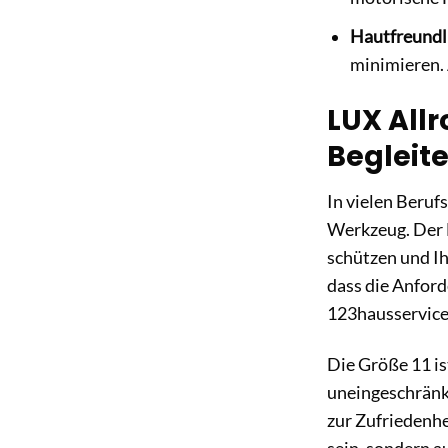
Hautfreundl
minimieren. 
LUX Allr
Begleite
In vielen Beruf
Werkzeug. Der 
schützen und Ih
dass die Anfor
123hausservice.
Die Größe 11 is
uneingeschränkt
zur Zufriedenhe