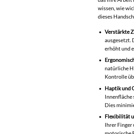
wissen, wie wic
dieses Handsch
Verstärkte 
ausgesetzt. 
erhöht und e
Ergonomisch
natürliche H
Kontrolle ü
Haptik und G
Innenfläche 
Dies minimie
Flexibilität
Ihrer Finger
motorische F