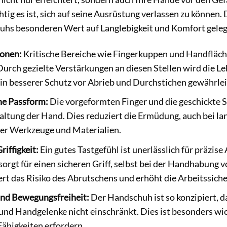
htig es ist, sich auf seine Ausrüstung verlassen zu können
uhs besonderen Wert auf Langlebigkeit und Komfort geleg
Zonen:
Kritische Bereiche wie Fingerkuppen und Handfläch
Durch gezielte Verstärkungen an diesen Stellen wird die 
in besserer Schutz vor Abrieb und Durchstichen gewährlei
e Passform:
Die vorgeformten Finger und die geschickte 
altung der Hand. Dies reduziert die Ermüdung, auch bei la
ber Werkzeuge und Materialien.
riffigkeit:
Ein gutes Tastgefühl ist unerlässlich für präzis
sorgt für einen sicheren Griff, selbst bei der Handhabung v
rt das Risiko des Abrutschens und erhöht die Arbeitssiche
 und Bewegungsfreiheit:
Der Handschuh ist so konzipiert, da
 und Handgelenke nicht einschränkt. Dies ist besonders wich
ähigkeiten erfordern.