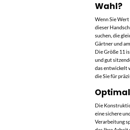
Wahl?
Wenn Sie Wert a
dieser Handschu
suchen, die gle
Gärtner und am
Die Größe 11 is
und gut sitzen
das entwickelt 
die Sie für präz
Optimal
Die Konstruktio
eine sichere un
Verarbeitung sp
das Ihre Arbeit