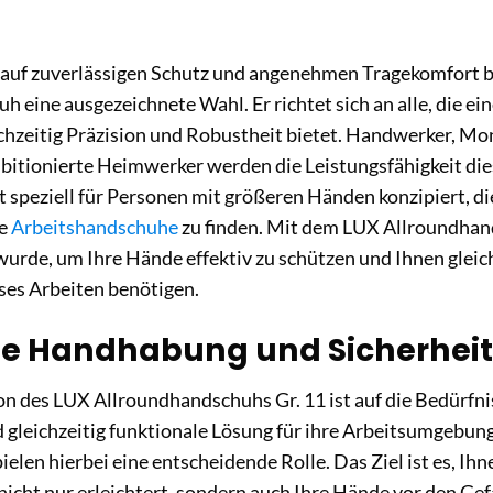
uf zuverlässigen Schutz und angenehmen Tragekomfort bei 
h eine ausgezeichnete Wahl. Er richtet sich an alle, die ei
ichzeitig Präzision und Robustheit bietet. Handwerker, Mo
bitionierte Heimwerker werden die Leistungsfähigkeit di
t speziell für Personen mit größeren Händen konzipiert, d
de
Arbeitshandschuhe
zu finden. Mit dem LUX Allroundhand
wurde, um Ihre Hände effektiv zu schützen und Ihnen gleic
ises Arbeiten benötigen.
e Handhabung und Sicherheit 
n des LUX Allroundhandschuhs Gr. 11 ist auf die Bedürfn
d gleichzeitig funktionale Lösung für ihre Arbeitsumgebun
ielen hierbei eine entscheidende Rolle. Das Ziel ist es, I
 nicht nur erleichtert, sondern auch Ihre Hände vor den Gef