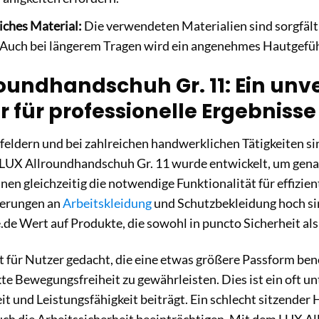
iches Material:
Die verwendeten Materialien sind sorgfält
Auch bei längerem Tragen wird ein angenehmes Hautgefüh
oundhandschuh Gr. 11: Ein unv
r für professionelle Ergebnisse
sfeldern und bei zahlreichen handwerklichen Tätigkeiten si
LUX Allroundhandschuh Gr. 11 wurde entwickelt, um gena
nen gleichzeitig die notwendige Funktionalität für effizien
derungen an
Arbeitskleidung
und Schutzbekleidung hoch sin
de Wert auf Produkte, die sowohl in puncto Sicherheit al
t für Nutzer gedacht, die eine etwas größere Passform b
e Bewegungsfreiheit zu gewährleisten. Dies ist ein oft u
it und Leistungsfähigkeit beiträgt. Ein schlecht sitzend