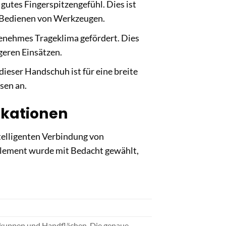
gutes Fingerspitzengefühl. Dies ist
as Bedienen von Werkzeugen.
genehmes Trageklima gefördert. Dies
geren Einsätzen.
ieser Handschuh ist für eine breite
sen an.
ikationen
telligenten Verbindung von
 Element wurde mit Bedacht gewählt,
kuppen und Handflächen. Die genaue