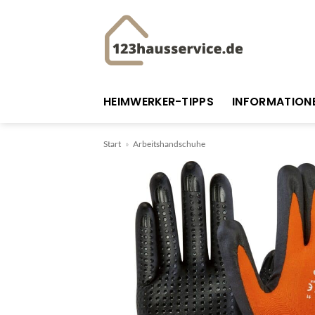
Zum
Inhalt
springen
HEIMWERKER-TIPPS
INFORMATION
Start
»
Arbeitshandschuhe