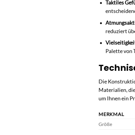
Taktiles Gef
entscheidend
Atmungsakti
reduziert üb
Vielseitigkei
Palette von 
Technis
Die Konstruktio
Materialien, di
um Ihnen ein Pr
MERKMAL
Größe