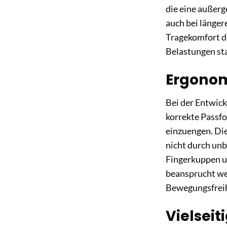
die eine außerg
auch bei länge
Tragekomfort de
Belastungen sta
Ergonom
Bei der Entwic
korrekte Passfo
einzuengen. Die
nicht durch un
Fingerkuppen u
beansprucht wer
Bewegungsfreihei
Vielseit