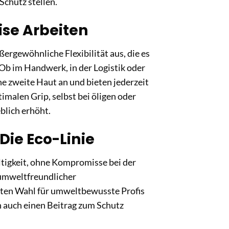
chutz stellen.
ise Arbeiten
ergewöhnliche Flexibilität aus, die es
Ob im Handwerk, in der Logistik oder
ne zweite Haut an und bieten jederzeit
timalen Grip, selbst bei öligen oder
blich erhöht.
Die Eco-Linie
altigkeit, ohne Kompromisse bei der
umweltfreundlicher
sten Wahl für umweltbewusste Profis
rn auch einen Beitrag zum Schutz