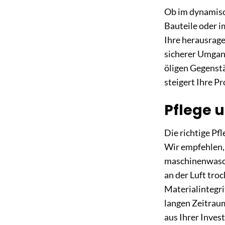
Ob im dynamisc
Bauteile oder i
Ihre herausrage
sicherer Umgang
öligen Gegenstä
steigert Ihre Pr
Pflege 
Die richtige Pf
Wir empfehlen,
maschinenwaschb
an der Luft tro
Materialintegri
langen Zeitrau
aus Ihrer Invest