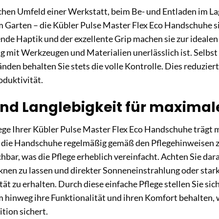
hen Umfeld einer Werkstatt, beim Be- und Entladen im Lag
m Garten – die Kübler Pulse Master Flex Eco Handschuhe sin
nde Haptik und der exzellente Grip machen sie zur idealen W
 mit Werkzeugen und Materialien unerlässlich ist. Selbst
nden behalten Sie stets die volle Kontrolle. Dies reduzier
oduktivität.
und Langlebigkeit für maxima
lege Ihrer Kübler Pulse Master Flex Eco Handschuhe trägt m
 die Handschuhe regelmäßig gemäß den Pflegehinweisen zu
ar, was die Pflege erheblich vereinfacht. Achten Sie dar
cknen zu lassen und direkter Sonneneinstrahlung oder star
tät zu erhalten. Durch diese einfache Pflege stellen Sie si
m hinweg ihre Funktionalität und ihren Komfort behalten,
ition sichert.