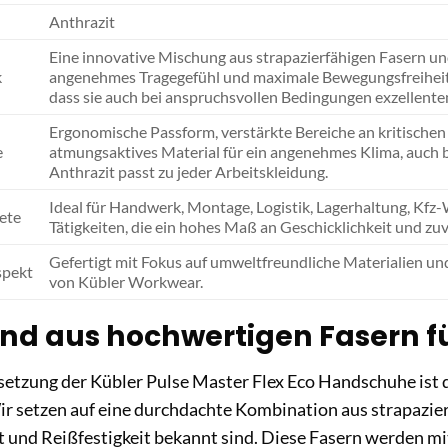
Anthrazit
Eine innovative Mischung aus strapazierfähigen Fasern und
k
angenehmes Tragegefühl und maximale Bewegungsfreiheit so
dass sie auch bei anspruchsvollen Bedingungen exzellenten
Ergonomische Passform, verstärkte Bereiche an kritischen
e
atmungsaktives Material für ein angenehmes Klima, auch b
Anthrazit passt zu jeder Arbeitskleidung.
Ideal für Handwerk, Montage, Logistik, Lagerhaltung, Kfz
ete
Tätigkeiten, die ein hohes Maß an Geschicklichkeit und zuv
Gefertigt mit Fokus auf umweltfreundliche Materialien und
spekt
von Kübler Workwear.
nd aus hochwertigen Fasern fü
tzung der Kübler Pulse Master Flex Eco Handschuhe ist d
r setzen auf eine durchdachte Kombination aus strapazierf
t und Reißfestigkeit bekannt sind. Diese Fasern werden m