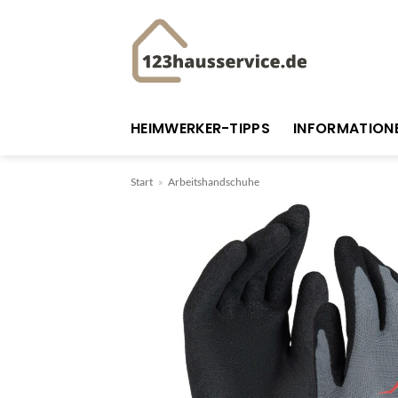
Zum
Inhalt
springen
HEIMWERKER-TIPPS
INFORMATION
Start
»
Arbeitshandschuhe