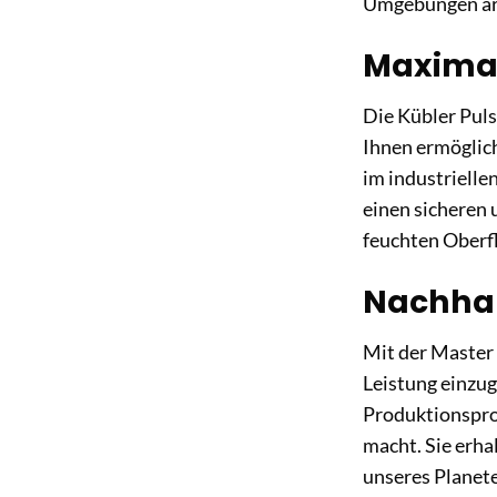
Umgebungen arb
Maximale
Die Kübler Puls
Ihnen ermöglich
im industrielle
einen sicheren u
feuchten Oberfl
Nachhalt
Mit der Master 
Leistung einzu
Produktionspro
macht. Sie erha
unseres Planete