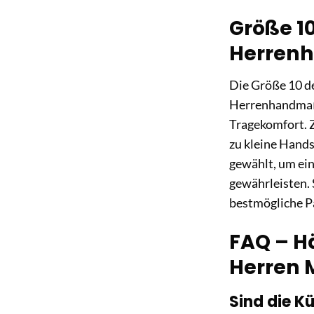
Größe 10
Herren
Die Größe 10 de
Herrenhandmaß z
Tragekomfort. 
zu kleine Hand
gewählt, um ei
gewährleisten. 
bestmögliche Pa
FAQ – H
Herren M
Sind die K