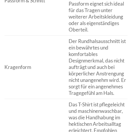
Passform & Schnitt
Passform eignet sich ideal
für das Tragen unter
weiterer Arbeitskleidung
oder als eigenständiges
Oberteil.
Der Rundhalsausschnitt ist
ein bewährtes und
komfortables
Designmerkmal, das nicht
Kragenform
aufträgt und auch bei
körperlicher Anstrengung
nicht unangenehm wird. Er
sorgt für ein angenehmes
Tragegefühl am Hals.
Das T-Shirt ist pflegeleicht
und maschinenwaschbar,
was die Handhabung im
hektischen Arbeitsalltag
erleichtert. Empfohlen