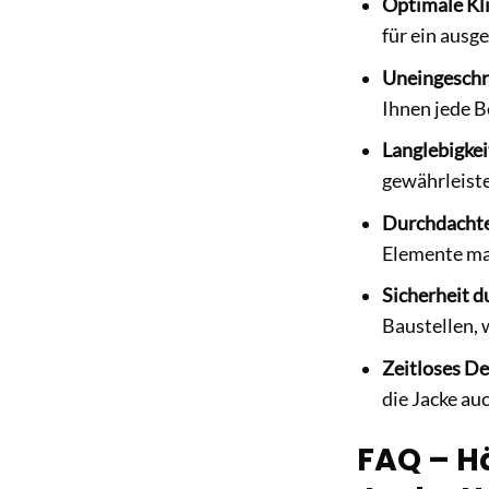
Optimale Kl
für ein ausge
Uneingeschr
Ihnen jede B
Langlebigkei
gewährleiste
Durchdachte
Elemente mac
Sicherheit d
Baustellen, 
Zeitloses De
die Jacke au
FAQ – Hä