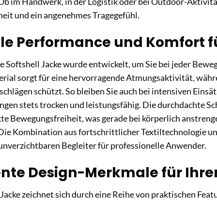
Ob im Handwerk, in der Logistik oder bei Outdoor-Aktivität
eit und ein angenehmes Tragegefühl.
e Performance und Komfort fü
e Softshell Jacke wurde entwickelt, um Sie bei jeder Bewe
rial sorgt für eine hervorragende Atmungsaktivität, währe
schlägen schützt. So bleiben Sie auch bei intensiven Eins
en stets trocken und leistungsfähig. Die durchdachte Sch
te Bewegungsfreiheit, was gerade bei körperlich anstren
Die Kombination aus fortschrittlicher Textiltechnologie
unverzichtbaren Begleiter für professionelle Anwender.
ente Design-Merkmale für Ihre
 Jacke zeichnet sich durch eine Reihe von praktischen Featu