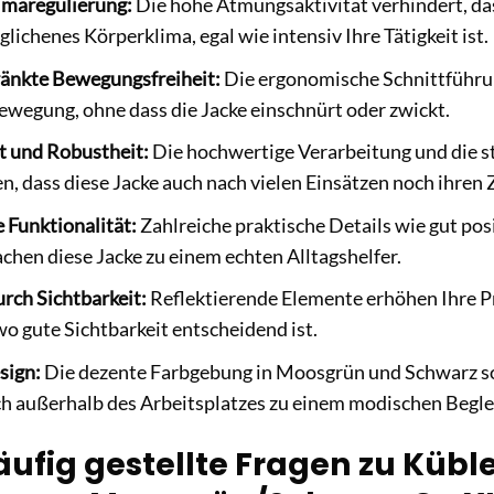
imaregulierung:
Die hohe Atmungsaktivität verhindert, dass
glichenes Körperklima, egal wie intensiv Ihre Tätigkeit ist.
änkte Bewegungsfreiheit:
Die ergonomische Schnittführun
ewegung, ohne dass die Jacke einschnürt oder zwickt.
t und Robustheit:
Die hochwertige Verarbeitung und die s
n, dass diese Jacke auch nach vielen Einsätzen noch ihren Z
 Funktionalität:
Zahlreiche praktische Details wie gut pos
hen diese Jacke zu einem echten Alltagshelfer.
urch Sichtbarkeit:
Reflektierende Elemente erhöhen Ihre P
wo gute Sichtbarkeit entscheidend ist.
sign:
Die dezente Farbgebung in Moosgrün und Schwarz so
ch außerhalb des Arbeitsplatzes zu einem modischen Beglei
ufig gestellte Fragen zu Küble