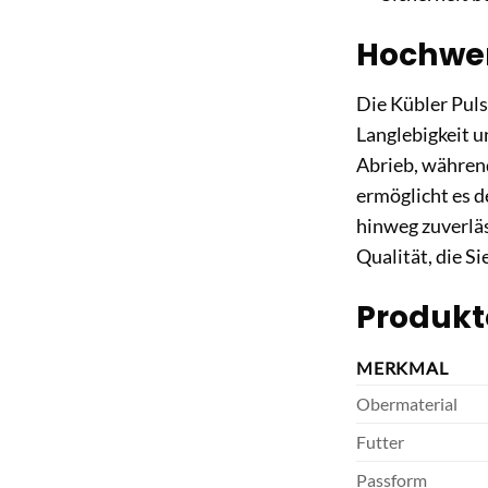
Hochwer
Die Kübler Puls
Langlebigkeit 
Abrieb, währen
ermöglicht es d
hinweg zuverläs
Qualität, die S
Produkt
MERKMAL
Obermaterial
Futter
Passform