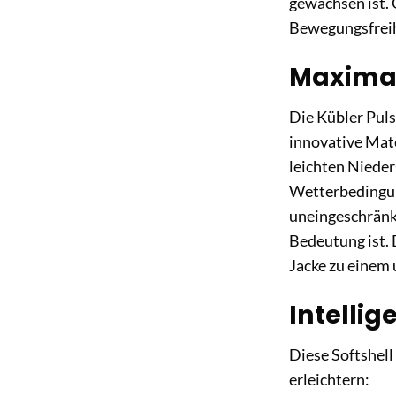
gewachsen ist. 
Bewegungsfreih
Maximal
Die Kübler Puls
innovative Mate
leichten Nieder
Wetterbedingung
uneingeschränk
Bedeutung ist. 
Jacke zu einem 
Intellig
Diese Softshell
erleichtern: