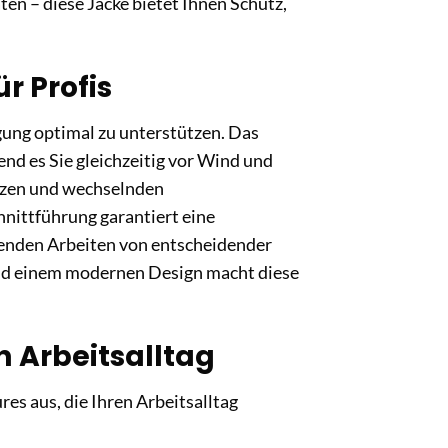
en – diese Jacke bietet Ihnen Schutz,
r Profis
gung optimal zu unterstützen. Das
nd es Sie gleichzeitig vor Wind und
ätzen und wechselnden
nittführung garantiert eine
genden Arbeiten von entscheidender
 und einem modernen Design macht diese
n Arbeitsalltag
res aus, die Ihren Arbeitsalltag