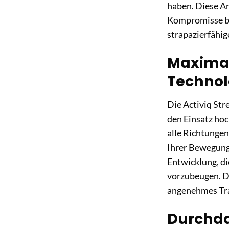
haben. Diese Ar
Kompromisse be
strapazierfähig
Maximal
Technol
Die Activiq St
den Einsatz ho
alle Richtungen.
Ihrer Bewegunge
Entwicklung, d
vorzubeugen. Da
angenehmes Tra
Durchda