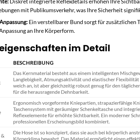
nte:
Diskret integrierte Reflexdetails erhöhen Ihre Sichtba
bungen mit Publikumsverkehr, was Ihre Sicherheit signifi
 Anpassung:
Ein verstellbarer Bund sorgt für zusätzlichen
 Anpassung an Ihre Körperform.
eigenschaften im Detail
BESCHREIBUNG
Das Kernmaterial besteht aus einem intelligenten Mischge
Langlebigkeit, Atmungsaktivität und elastischer Flexibilitä
k
weich an, ist aber gleichzeitig robust genug für den tägliche
für die herausragende Dehnbarkeit.
Ergonomisch vorgeformte Kniepartien, strapazierfähige Kn
Taschensystem mit geräumiger Schenkeltasche und integri
e
Reflexelemente für erhöhte Sichtbarkeit. Ein moderner Schn
professionellen Erscheinungsbild kombiniert.
Die Hose ist so konzipiert, dass sie auch bei körperlich an
 &
Körperklima bewahrt. Das Material ermöglicht einen effekt