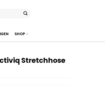
NGEN
SHOP
tiviq Stretchhose