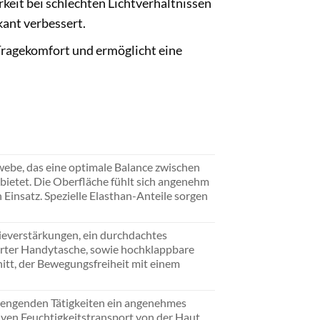
rkeit bei schlechten Lichtverhältnissen
kant verbessert.
 Tragekomfort und ermöglicht eine
webe, das eine optimale Balance zwischen
t bietet. Die Oberfläche fühlt sich angenehm
n Einsatz. Spezielle Elasthan-Anteile sorgen
ieverstärkungen, ein durchdachtes
erter Handytasche, sowie hochklappbare
itt, der Bewegungsfreiheit mit einem
strengenden Tätigkeiten ein angenehmes
iven Feuchtigkeitstransport von der Haut