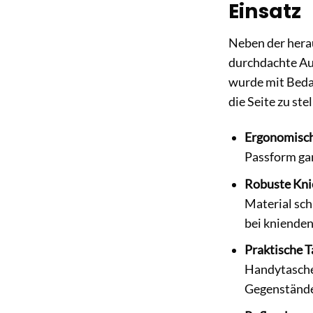
Einsatz
Neben der hera
durchdachte Aus
wurde mit Bedac
die Seite zu stel
Ergonomisch
Passform gar
Robuste Kni
Material sch
bei knienden
Praktische 
Handytasche 
Gegenstände,