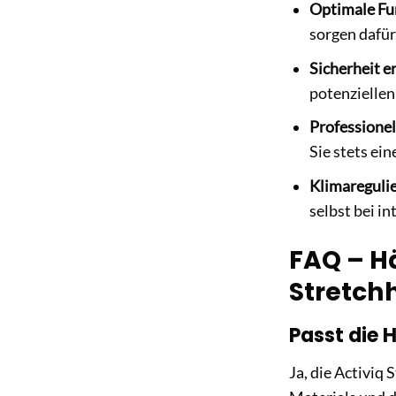
Optimale Fun
sorgen dafür,
Sicherheit e
potenziellen
Professionel
Sie stets ei
Klimareguli
selbst bei i
FAQ – H
Stretchh
Passt die 
Ja, die Activiq