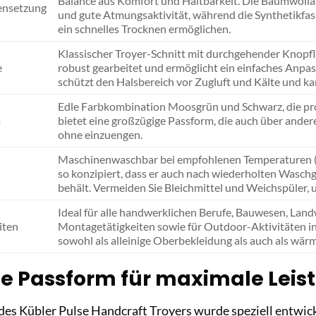
Balance aus Komfort und Haltbarkeit. Die Baumwollan
ensetzung
und gute Atmungsaktivität, während die Synthetikfa
ein schnelles Trocknen ermöglichen.
Klassischer Troyer-Schnitt mit durchgehender Knopfle
e
robust gearbeitet und ermöglicht ein einfaches Anpa
schützt den Halsbereich vor Zugluft und Kälte und k
Edle Farbkombination Moosgrün und Schwarz, die pro
m
bietet eine großzügige Passform, die auch über ande
ohne einzuengen.
Maschinenwaschbar bei empfohlenen Temperaturen (Det
so konzipiert, dass er auch nach wiederholten Waschg
behält. Vermeiden Sie Bleichmittel und Weichspüler, 
Ideal für alle handwerklichen Berufe, Bauwesen, Land
iten
Montagetätigkeiten sowie für Outdoor-Aktivitäten in 
sowohl als alleinige Oberbekleidung als auch als wä
e Passform für maximale Leis
des Kübler Pulse Handcraft Troyers wurde speziell entwic