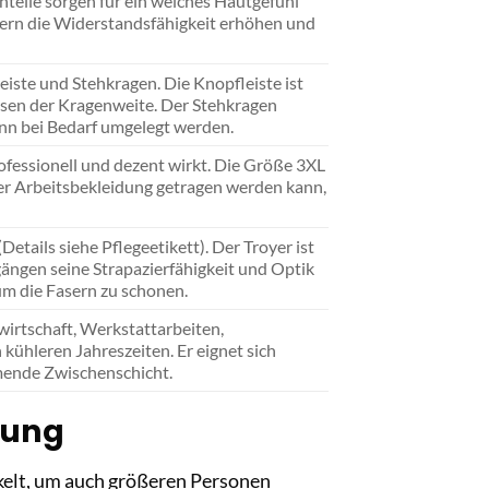
teile sorgen für ein weiches Hautgefühl
sern die Widerstandsfähigkeit erhöhen und
iste und Stehkragen. Die Knopfleiste ist
ssen der Kragenweite. Der Stehkragen
ann bei Bedarf umgelegt werden.
fessionell und dezent wirkt. Die Größe 3XL
rer Arbeitsbekleidung getragen werden kann,
ails siehe Pflegeetikett). Der Troyer ist
ängen seine Strapazierfähigkeit und Optik
um die Fasern zu schonen.
wirtschaft, Werkstattarbeiten,
kühleren Jahreszeiten. Er eignet sich
rmende Zwischenschicht.
tung
kelt, um auch größeren Personen