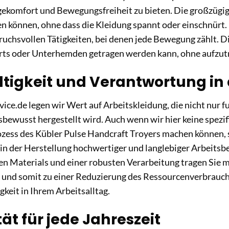
komfort und Bewegungsfreiheit zu bieten. Die großzügige
en können, ohne dass die Kleidung spannt oder einschnürt. 
ruchsvollen Tätigkeiten, bei denen jede Bewegung zählt. Die
irts oder Unterhemden getragen werden kann, ohne aufzut
tigkeit und Verantwortung in 
ice.de legen wir Wert auf Arbeitskleidung, die nicht nur f
bewusst hergestellt wird. Auch wenn wir hier keine spez
ess des Kübler Pulse Handcraft Troyers machen können, s
 in der Herstellung hochwertiger und langlebiger Arbeitsb
en Materials und einer robusten Verarbeitung tragen Sie m
nd somit zu einer Reduzierung des Ressourcenverbrauchs b
keit in Ihrem Arbeitsalltag.
ität für jede Jahreszeit