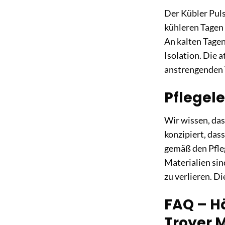
Der Kübler Pulse
kühleren Tagen
An kalten Tagen
Isolation. Die 
anstrengenden 
Pflegele
Wir wissen, das
konzipiert, das
gemäß den Pfleg
Materialien si
zu verlieren. D
FAQ – Hä
Troyer 