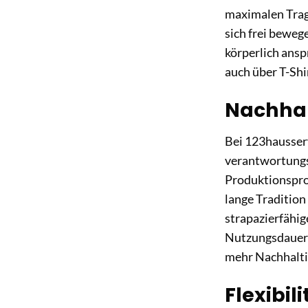
maximalen Trage
sich frei beweg
körperlich ansp
auch über T-Sh
Nachhal
Bei 123hausserv
verantwortungs
Produktionsproz
lange Tradition
strapazierfähig
Nutzungsdauer u
mehr Nachhaltig
Flexibil