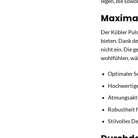
legen, die sowo
Maximal
Der Kübler Pul
bieten. Dank de
nicht ein. Die 
wohlfühlen, wä
Optimaler S
Hochwertige
Atmungsaktiv
Robustheit f
Stilvolles D