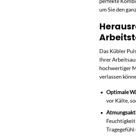
perfekte Kombin
um Sie den ganz
Herausr
Arbeits
Das Kübler Puls
Ihrer Arbeitsau
hochwertiger Ma
verlassen könn
Optimale Wä
vor Kälte, s
Atmungsakti
Feuchtigkeit
Tragegefühl 