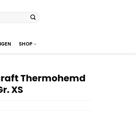
NGEN
SHOP
dcraft Thermohemd
r. XS