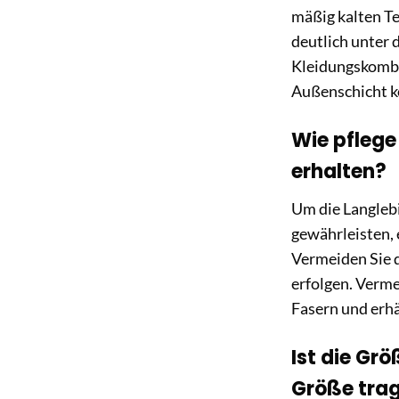
mäßig kalten T
deutlich unter 
Kleidungskombin
Außenschicht k
Wie pflege
erhalten?
Um die Langleb
gewährleisten,
Vermeiden Sie d
erfolgen. Verme
Fasern und erhä
Ist die Gr
Größe tra