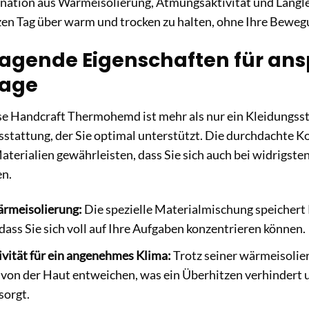
ation aus Wärmeisolierung, Atmungsaktivität und Langlebi
en Tag über warm und trocken zu halten, ohne Ihre Beweg
agende Eigenschaften für ans
tage
e Handcraft Thermohemd ist mehr als nur ein Kleidungsstüc
sstattung, der Sie optimal unterstützt. Die durchdachte 
terialien gewährleisten, dass Sie sich auch bei widrigste
en.
rmeisolierung:
Die spezielle Materialmischung speichert
odass Sie sich voll auf Ihre Aufgaben konzentrieren können.
vität für ein angenehmes Klima:
Trotz seiner wärmeisolie
 von der Haut entweichen, was ein Überhitzen verhindert 
sorgt.