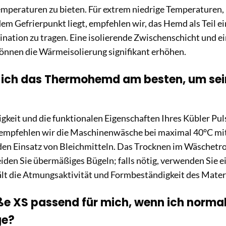
emperaturen zu bieten. Für extrem niedrige Temperaturen
dem Gefrierpunkt liegt, empfehlen wir, das Hemd als Teil e
ation zu tragen. Eine isolierende Zwischenschicht und e
önnen die Wärmeisolierung signifikant erhöhen.
 ich das Thermohemd am besten, um sei
igkeit und die funktionalen Eigenschaften Ihres Kübler P
 empfehlen wir die Maschinenwäsche bei maximal 40°C mi
en Einsatz von Bleichmitteln. Das Trocknen im Wäschetroc
iden Sie übermäßiges Bügeln; falls nötig, verwenden Sie ei
lt die Atmungsaktivität und Formbeständigkeit des Materi
öße XS passend für mich, wenn ich norma
ge?