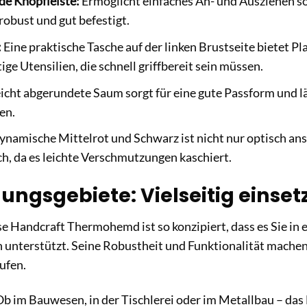
e Knopfleiste:
Ermöglicht einfaches An- und Ausziehen so
robust und gut befestigt.
:
Eine praktische Tasche auf der linken Brustseite bietet Pl
ge Utensilien, die schnell griffbereit sein müssen.
icht abgerundete Saum sorgt für eine gute Passform und l
en.
ynamische Mittelrot und Schwarz ist nicht nur optisch an
ch, da es leichte Verschmutzungen kaschiert.
gsgebiete: Vielseitig einsetzb
e Handcraft Thermohemd ist so konzipiert, dass es Sie in
 unterstützt. Seine Robustheit und Funktionalität machen 
ufen.
b im Bauwesen, in der Tischlerei oder im Metallbau – da