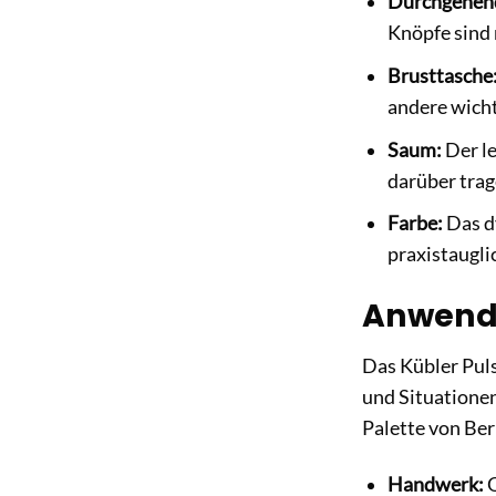
Durchgehend
Knöpfe sind 
Brusttasche
andere wichti
Saum:
Der le
darüber trag
Farbe:
Das d
praxistaugli
Anwendun
Das Kübler Puls
und Situationen
Palette von Ber
Handwerk:
O