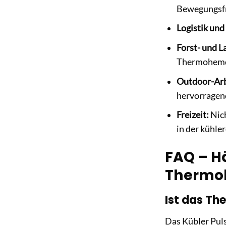
Bewegungsfr
Logistik und
Forst- und L
Thermohemd 
Outdoor-Arb
hervorragen
Freizeit:
Nich
in der kühle
FAQ – Hä
Thermoh
Ist das Th
Das Kübler Pul