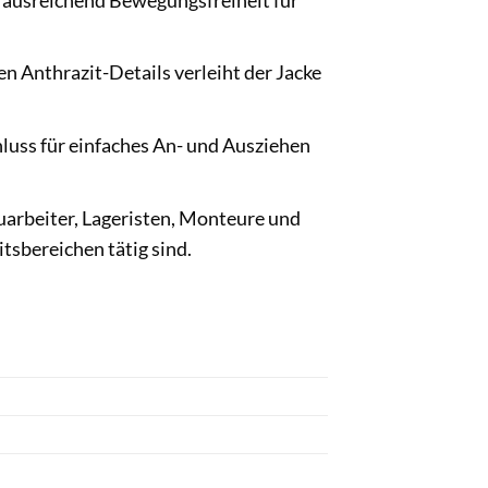
e ausreichend Bewegungsfreiheit für
Anthrazit-Details verleiht der Jacke
uss für einfaches An- und Ausziehen
uarbeiter, Lageristen, Monteure und
tsbereichen tätig sind.