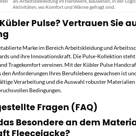
iten
als Arbeitsbekleidung im Handwerk, Bauwesen, in der Logis
Aktivitäten, wo Komfort und Wärme gefragt sind.
übler Pulse? Vertrauen Sie au
ng
 etablierte Marke im Bereich Arbeitskleidung und Arbeitssc
rds und ihre Innovationskraft. Die Pulse-Kollektion steht
und Tragekomfort vereinen. Mit der Kübler Pulse Handcraft
s den Anforderungen Ihres Berufslebens gewachsen ist und
fältige Verarbeitung und die Auswahl robuster Materialien
pruchsvollen Bedingungen.
gestellte Fragen (FAQ)
 das Besondere an dem Material
ft Fleecejacke?