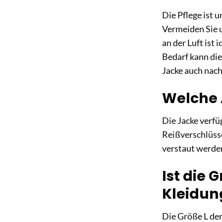
Die Pflege ist
Vermeiden Sie u
an der Luft ist
Bedarf kann die 
Jacke auch nac
Welche A
Die Jacke verfü
Reißverschlüsse
verstaut werden
Ist die 
Kleidung
Die Größe L der