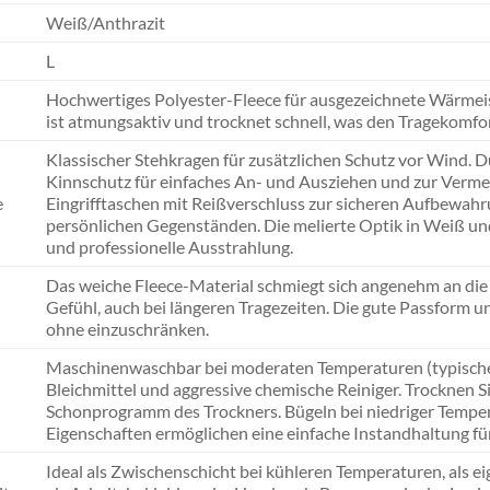
Weiß/Anthrazit
L
Hochwertiges Polyester-Fleece für ausgezeichnete Wärmeis
ist atmungsaktiv und trocknet schnell, was den Tragekomfor
Klassischer Stehkragen für zusätzlichen Schutz vor Wind. 
Kinnschutz für einfaches An- und Ausziehen und zur Vermei
e
Eingrifftaschen mit Reißverschluss zur sicheren Aufbewah
persönlichen Gegenständen. Die melierte Optik in Weiß und
und professionelle Ausstrahlung.
Das weiche Fleece-Material schmiegt sich angenehm an die 
Gefühl, auch bei längeren Tragezeiten. Die gute Passform 
ohne einzuschränken.
Maschinenwaschbar bei moderaten Temperaturen (typische
Bleichmittel und aggressive chemische Reiniger. Trocknen Si
Schonprogramm des Trockners. Bügeln bei niedriger Temperat
Eigenschaften ermöglichen eine einfache Instandhaltung für
Ideal als Zwischenschicht bei kühleren Temperaturen, als e