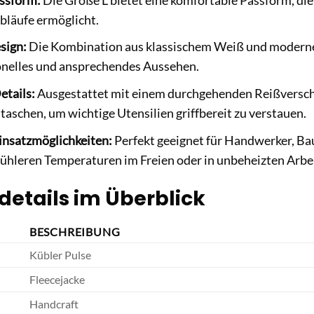
ssform:
Die Größe L bietet eine komfortable Passform, di
abläufe ermöglicht.
esign:
Die Kombination aus klassischem Weiß und modernen 
onelles und ansprechendes Aussehen.
etails:
Ausgestattet mit einem durchgehenden Reißverschl
taschen, um wichtige Utensilien griffbereit zu verstauen.
Einsatzmöglichkeiten:
Perfekt geeignet für Handwerker, Ba
i kühleren Temperaturen im Freien oder in unbeheizten Arbei
details im Überblick
BESCHREIBUNG
Kübler Pulse
Fleecejacke
Handcraft