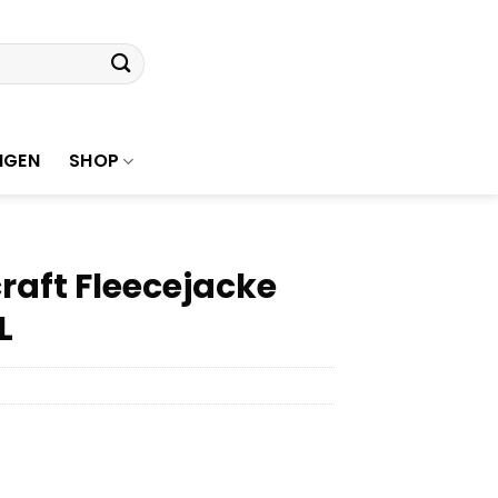
NGEN
SHOP
raft Fleecejacke
L