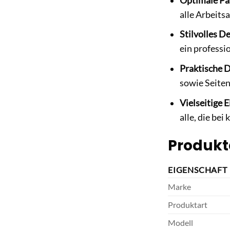
Optimale Pa
alle Arbeits
Stilvolles D
ein professi
Praktische D
sowie Seiten
Vielseitige 
alle, die be
Produkt
EIGENSCHAFT
Marke
Produktart
Modell