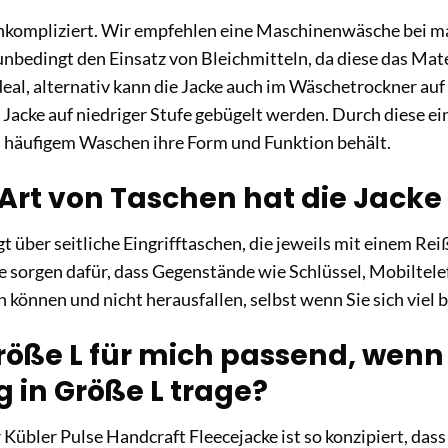
 unkompliziert. Wir empfehlen eine Maschinenwäsche bei 
nbedingt den Einsatz von Bleichmitteln, da diese das Mat
 ideal, alternativ kann die Jacke auch im Wäschetrockner au
Jacke auf niedriger Stufe gebügelt werden. Durch diese einf
h häufigem Waschen ihre Form und Funktion behält.
rt von Taschen hat die Jacke 
gt über seitliche Eingrifftaschen, die jeweils mit einem Re
 sorgen dafür, dass Gegenstände wie Schlüssel, Mobiltele
 können und nicht herausfallen, selbst wenn Sie sich viel
Größe L für mich passend, wen
 in Größe L trage?
 Kübler Pulse Handcraft Fleecejacke ist so konzipiert, da