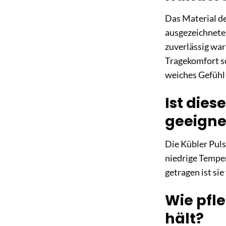
Das Material de
ausgezeichnete 
zuverlässig war
Tragekomfort so
weiches Gefühl 
Ist dies
geeigne
Die Kübler Puls
niedrige Temper
getragen ist si
Wie pfle
hält?