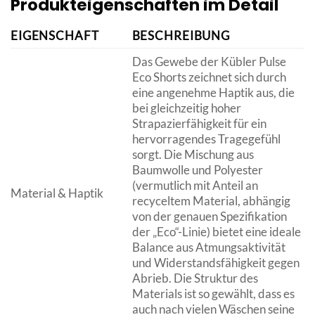
Produkteigenschaften im Detail
EIGENSCHAFT
BESCHREIBUNG
Das Gewebe der Kübler Pulse
Eco Shorts zeichnet sich durch
eine angenehme Haptik aus, die
bei gleichzeitig hoher
Strapazierfähigkeit für ein
hervorragendes Tragegefühl
sorgt. Die Mischung aus
Baumwolle und Polyester
(vermutlich mit Anteil an
Material & Haptik
recyceltem Material, abhängig
von der genauen Spezifikation
der „Eco“-Linie) bietet eine ideale
Balance aus Atmungsaktivität
und Widerstandsfähigkeit gegen
Abrieb. Die Struktur des
Materials ist so gewählt, dass es
auch nach vielen Wäschen seine