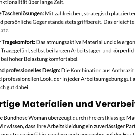
ktionalität über lange Zeit.
 Taschenlösungen:
Mit zahlreichen, strategisch platziert
nd persönliche Gegenstände stets griffbereit. Das erleichte
atz.
 Tragekomfort:
Das atmungsaktive Material und die ergon
ragegefühl, selbst bei langen Arbeitstagen und körperlich
 bei hoher Belastung komfortabel.
d professionelles Design:
Die Kombination aus Anthrazit 
d professionellen Look, der in jeder Arbeitsumgebung gut 
ch gut dabei.
ige Materialien und Verarbeit
se Bundhose Woman überzeugt durch ihre erstklassige Mat
ir wissen, dass Ihre Arbeitskleidung ein zuverlässiger Par
ht nur strapazierfähig, sondern auch angenehm auf der Ha