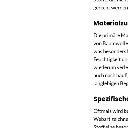
gerecht werden
Materialz
Die primäre Ma
von Baumwolle u
was besonders b
Feuchtigkeit un
wiederum verlei
auch nach häuf
langlebigen Beg
Spezifisc
Oftmals wird b
Webart zeichnet
Stoff eine beso