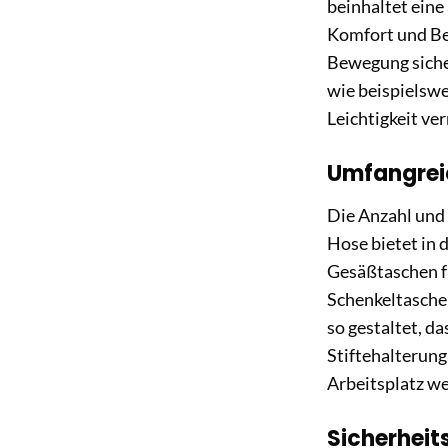
beinhaltet eine
Komfort und Bew
Bewegung sicher
wie beispielswe
Leichtigkeit ver
Umfangrei
Die Anzahl und 
Hose bietet in 
Gesäßtaschen fü
Schenkeltasche
so gestaltet, d
Stiftehalterung
Arbeitsplatz we
Sicherhei