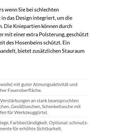
s wenn Sie bei schlechten
in das Design integriert, um die
en. Die Kniepartien können durch
r mit einer extra Polsterung, geschützt
eit des Hosenbeins schützt. Ein
 handelt, bietet zusätzlichen Stauraum
olle) mit guter Atmungsaktivität und
her Faseroberfläche.
e Verstärkungen an stark beanspruchten
aschen, Gesäßtaschen, Schenkeltasche mit
aufen für Werkzeuggürtel.
flege, Farbbeständigkeit. Optional: schmutz-
nte für erhöhte Sichtbarkeit.