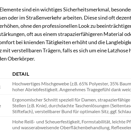
Elemente sind ein wichtiges Sicherheitsmerkmal, besonder
sen oder im Straßenverkehr arbeiten. Diese sind oft dezent 
 erhöhen, ohne den professionellen Look zu beeinträchtig
stärkungen, oft aus einem strapazierfähigeren Material ode
omfort bei knienden Tätigkeiten erhöht und die Langlebigk
tz mit verstellbaren Trägern, falls es sich um eine Latzhose
den Oberkörper.
DETAIL
Hochwertiges Mischgewebe (z.B. 65% Polyester, 35% Baumw
k
hoher Abriebfestigkeit. Angenehmes Tragegefühl dank weic
Ergonomischer Schnitt speziell für Damen, strapazierfähig
e
Stellen (z.B. Knie), durchdachte Taschenlösungen (Seitent
Stiftefach), verstellbarer Bund für optimalen Sitz, ggf. Schl
Hohe Reiß- und Scheuerfestigkeit, Formstabilität, leichte P
und wasserabweisende Oberflächenbehandlung, Reflexeleme