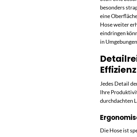
besonders stra
eine Oberfläch
Hose weiter erh
eindringen könn
in Umgebungen 
Detailre
Effizienz
Jedes Detail de
Ihre Produktivi
durchdachten L
Ergonomis
Die Hose ist sp