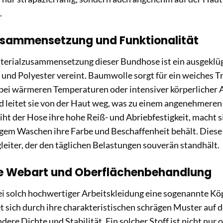
.
usammensetzung und Funktionalität
terialzusammensetzung dieser Bundhose ist ein ausgeklüg
nd Polyester vereint. Baumwolle sorgt für ein weiches T
ei wärmeren Temperaturen oder intensiver körperlicher Arb
d leitet sie von der Haut weg, was zu einem angenehmeren
ht der Hose ihre hohe Reiß- und Abriebfestigkeit, macht si
igem Waschen ihre Farbe und Beschaffenheit behält. Dies
leiter, der den täglichen Belastungen souverän standhält.
he Webart und Oberflächenbehandlung
ei solch hochwertiger Arbeitskleidung eine sogenannte Kö
 sich durch ihre charakteristischen schrägen Muster auf 
ndere Dichte und Stabilität. Ein solcher Stoff ist nicht nu