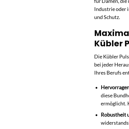
für Damen, die 
Industrie oder 
und Schutz.
Maximal
Kübler 
Die Kübler Pul
bei jeder Herau
Ihres Berufs en
Hervorragen
diese Bundho
ermöglicht. 
Robustheit u
widerstandsf