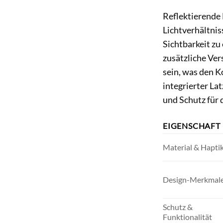
Reflektierende 
Lichtverhältnis
Sichtbarkeit zu
zusätzliche Ver
sein, was den K
integrierter La
und Schutz für 
EIGENSCHAFT
Material & Hapti
Design-Merkmal
Schutz &
Funktionalität