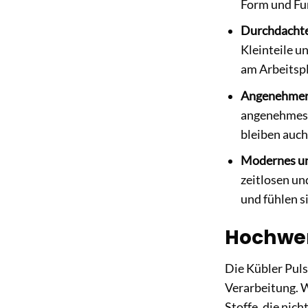
Form und Fun
Durchdachte
Kleinteile u
am Arbeitspl
Angenehmer
angenehmes T
bleiben auch
Modernes un
zeitlosen un
und fühlen si
Hochwert
Die Kübler Pul
Verarbeitung. W
Stoffe, die nic