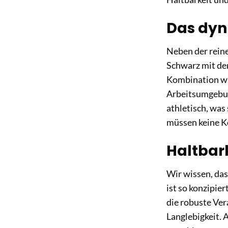
Das dyna
Neben der reine
Schwarz mit de
Kombination wir
Arbeitsumgebung
athletisch, was
müssen keine K
Haltbark
Wir wissen, das
ist so konzipie
die robuste Ver
Langlebigkeit. A