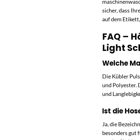
maschinenwaschb
sicher, dass Ih
auf dem Etikett
FAQ – H
Light S
Welche Mat
Die Kübler Pul
und Polyester. 
und Langlebigke
Ist die Ho
Ja, die Bezeichn
besonders gut 