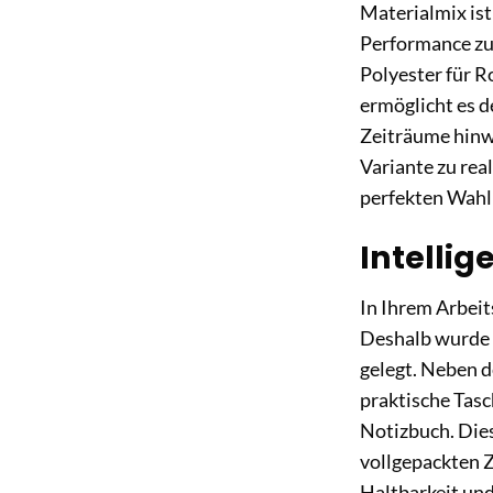
Materialmix ist
Performance zu
Polyester für 
ermöglicht es d
Zeiträume hinwe
Variante zu rea
perfekten Wahl 
Intellig
In Ihrem Arbeit
Deshalb wurde 
gelegt. Neben d
praktische Tasc
Notizbuch. Dies
vollgepackten Z
Haltbarkeit und