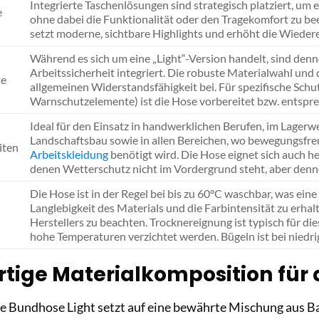
Integrierte Taschenlösungen sind strategisch platziert, um e
e
ohne dabei die Funktionalität oder den Tragekomfort zu b
setzt moderne, sichtbare Highlights und erhöht die Wieder
Während es sich um eine „Light“-Version handelt, sind denn
Arbeitssicherheit integriert. Die robuste Materialwahl und 
te
allgemeinen Widerstandsfähigkeit bei. Für spezifische Schu
Warnschutzelemente) ist die Hose vorbereitet bzw. entspre
Ideal für den Einsatz in handwerklichen Berufen, im Lagerw
Landschaftsbau sowie in allen Bereichen, wo bewegungsfre
iten
Arbeitskleidung
benötigt wird. Die Hose eignet sich auch h
denen Wetterschutz nicht im Vordergrund steht, aber denno
Die Hose ist in der Regel bei bis zu 60°C waschbar, was ein
Langlebigkeit des Materials und die Farbintensität zu erhal
Herstellers zu beachten. Trocknereignung ist typisch für die
hohe Temperaturen verzichtet werden. Bügeln ist bei niedr
tige Materialkomposition für 
se Bundhose Light setzt auf eine bewährte Mischung aus B