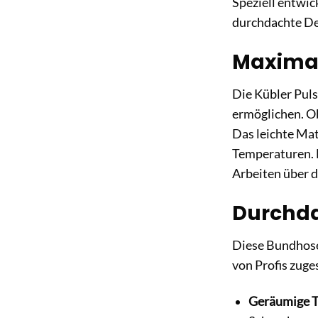
Speziell entwi
durchdachte Det
Maximal
Die Kübler Pul
ermöglichen. O
Das leichte Mat
Temperaturen. 
Arbeiten über 
Durchdac
Diese Bundhose 
von Profis zuge
Geräumige T