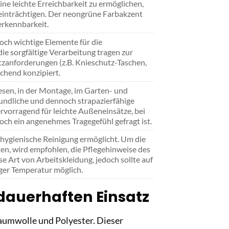
ine leichte Erreichbarkeit zu ermöglichen,
eeinträchtigen. Der neongrüne Farbakzent
erkennbarkeit.
och wichtige Elemente für die
die sorgfältige Verarbeitung tragen zur
tzanforderungen (z.B. Knieschutz-Taschen,
chend konzipiert.
esen, in der Montage, im Garten- und
undliche und dennoch strapazierfähige
ervorragend für leichte Außeneinsätze, bei
ch ein angenehmes Tragegefühl gefragt ist.
e hygienische Reinigung ermöglicht. Um die
ten, wird empfohlen, die Pflegehinweise des
se Art von Arbeitskleidung, jedoch sollte auf
iger Temperatur möglich.
dauerhaften Einsatz
aumwolle und Polyester. Dieser