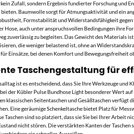
 kein Zufall, sondern Ergebnis fundierter Forschung und E
 bieten. Baumwolle sorgt für Atmungsaktivität und ein 
Robustheit, Formstabilität und Widerstandsfähigkeit gege
er Hose, auch unter anspruchsvollen Bedingungen ihre For
g zuverlässig zu begleiten. Das Gewicht des Materials ist
lisieren, die weniger belastend ist, ohne an Widerstandskraf
für Einsätze, bei denen Komfort und Bewegungsfreiheit ob
ente Taschengestaltung für eff
salltag ist es entscheidend, dass Sie Ihre Werkzeuge und K
bei der Kübler Pulse Bundhose Light besonderer Wert auf
en klassischen Seitentaschen und Gesäßtaschen verfügt d
hen. Eine geräumige Schenkeltasche bietet Platz für Mess
e Taschen sind so platziert, dass sie Sie bei Ihrer Arbeit n
ustand nicht stören. Die verstärkten Kanten der Taschen 
 verhindern ein schnelles Ausreißen.