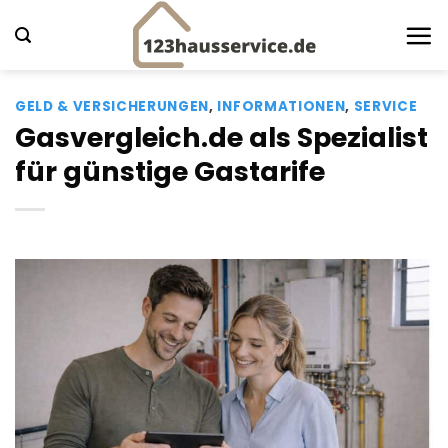
Zum
Inhalt
springen
GELD & VERSICHERUNGEN
,
INFORMATIONEN
,
SERVICE
Gasvergleich.de als Spezialist
für günstige Gastarife