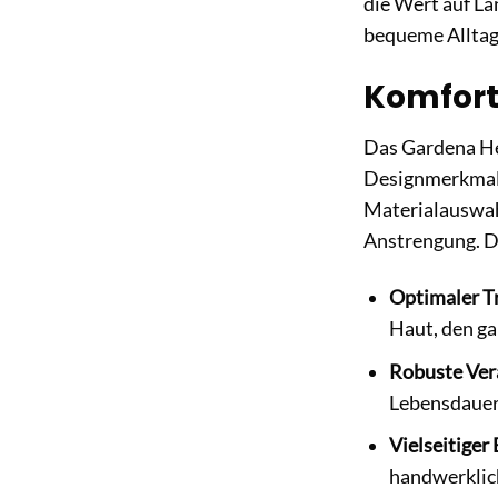
die Wert auf La
bequeme Alltags
Komfort
Das Gardena He
Designmerkmale,
Materialauswahl
Anstrengung. De
Optimaler T
Haut, den ga
Robuste Ver
Lebensdauer
Vielseitiger 
handwerklich