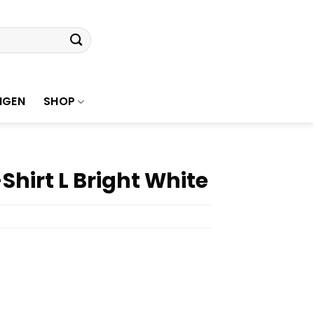
NGEN
SHOP
hirt L Bright White