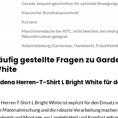
Gerade, bequem geschnitten für optimale Bewegungs
Klassischer Rundhalsausschnitt
Kurzarm
Maschinenwäsche bei 40°C, nicht bleichen, bei niedri
Wäschetrockner geeignet
Arbeitskleidung (Gartenbau, Handwerk), Freizeitklei
ufig gestellte Fragen zu Gard
White
rdena Herren-T-Shirt L Bright White für d
 Herren-T-Shirt L Bright White ist explizit für den Einsatz
e Materialmischung und die robuste Verarbeitung machen e
dwerk und Montage, wo Langlebigkeit und Komfort gefrag