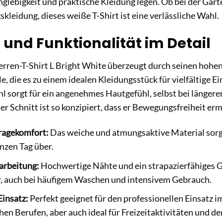
nglebigkeit und praktische Kleidung legen. Ob bei der Gar
kleidung, dieses weiße T-Shirt ist eine verlässliche Wahl.
 und Funktionalität im Detail
rren-T-Shirt L Bright White überzeugt durch seinen hohe
 die es zu einem idealen Kleidungsstück für vielfältige E
 sorgt für ein angenehmes Hautgefühl, selbst bei längere
r Schnitt ist so konzipiert, dass er Bewegungsfreiheit ermö
ragekomfort:
Das weiche und atmungsaktive Material sorgt
nzen Tag über.
arbeitung:
Hochwertige Nähte und ein strapazierfähiges G
, auch bei häufigem Waschen und intensivem Gebrauch.
Einsatz:
Perfekt geeignet für den professionellen Einsatz
en Berufen, aber auch ideal für Freizeitaktivitäten und d