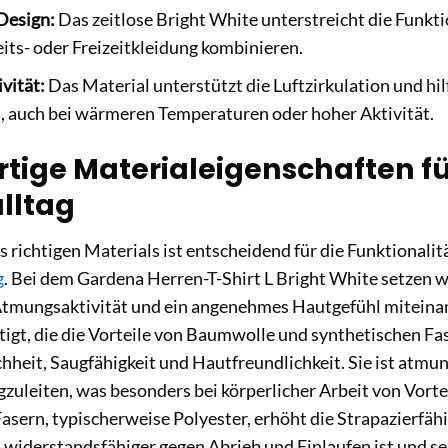
Design:
Das zeitlose Bright White unterstreicht die Funkti
its- oder Freizeitkleidung kombinieren.
vität:
Das Material unterstützt die Luftzirkulation und hi
, auch bei wärmeren Temperaturen oder hoher Aktivität.
tige Materialeigenschaften fü
lltag
 richtigen Materials ist entscheidend für die Funktionali
g
. Bei dem Gardena Herren-T-Shirt L Bright White setzen w
Atmungsaktivität und ein angenehmes Hautgefühl miteinande
igt, die die Vorteile von Baumwolle und synthetischen Fas
hheit, Saugfähigkeit und Hautfreundlichkeit. Sie ist atmung
uleiten, was besonders bei körperlicher Arbeit von Vortei
asern, typischerweise Polyester, erhöht die Strapazierfäh
t widerstandsfähiger gegen Abrieb und Einlaufen ist und s