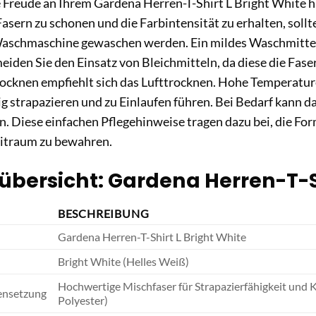
e Freude an Ihrem Gardena Herren-T-Shirt L Bright White 
Fasern zu schonen und die Farbintensität zu erhalten, sollt
 Waschmaschine gewaschen werden. Ein mildes Waschmittel 
eiden Sie den Einsatz von Bleichmitteln, da diese die Fas
ocknen empfiehlt sich das Lufttrocknen. Hohe Temperatu
g strapazieren und zu Einlaufen führen. Bei Bedarf kann da
. Diese einfachen Pflegehinweise tragen dazu bei, die For
eitraum zu bewahren.
übersicht: Gardena Herren-T-Sh
BESCHREIBUNG
Gardena Herren-T-Shirt L Bright White
Bright White (Helles Weiß)
Hochwertige Mischfaser für Strapazierfähigkeit und
ensetzung
Polyester)