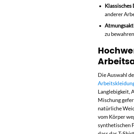
Klassisches 
anderer Arbe
Atmungsakti
zu bewahren
Hochwer
Arbeitsa
Die Auswahl des
Arbeitskleidun
Langlebigkeit, 
Mischung gefert
natürliche Weic
vom Körper wegz
synthetischen F
dass das T-Shir