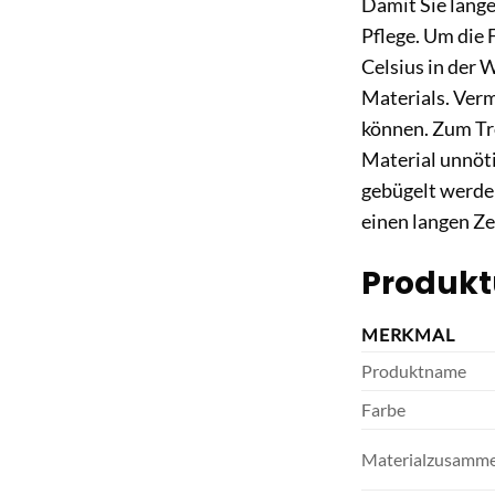
Damit Sie lang
Pflege. Um die 
Celsius in der
Materials. Verm
können. Zum Tr
Material unnöti
gebügelt werden
einen langen Z
Produkt
MERKMAL
Produktname
Farbe
Materialzusamm