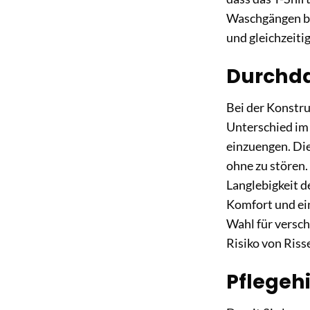
Waschgängen beh
und gleichzeiti
Durchda
Bei der Konstru
Unterschied im
einzuengen. Die
ohne zu stören.
Langlebigkeit d
Komfort und ein
Wahl für versc
Risiko von Riss
Pflegeh