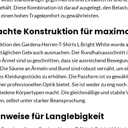
ält. Diese Kombination ist darauf ausgelegt, den Belast
g einen hohen Tragekomfort zu gewährleisten.
chte Konstruktion für maxima
ktion des Gardena Herren-T-Shirts L Bright White wurde au
 täglichen Gebrauch ausmachen. Der Rundhalsausschnitt i
 Ärmel sind so geschnitten, dass sie ausreichend Bewegu
 Die Säume an Ärmeln und Bund sind robust vernäht, um e
es Kleidungsstücks zu erhöhen. Die Passform ist so gewählt
er professionellen Optik bietet. Sie ist weder zu eng noch 
hiedene Körpertypen macht. Die gleichmäßige und stabile 
en, selbst unter starker Beanspruchung.
inweise für Langlebigkeit