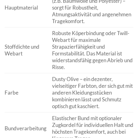
(z.B. Baumwolle und Polyester) –
Hauptmaterial
sorgt für Robustheit,
Atmungsaktivität und angenehmen
Tragekomfort.
Robuste Köperbindung oder Twill-
Webart für maximale
Stoffdichte und
Strapazierfähigkeit und
Webart
Formstabilität. Das Material ist
widerstandsfähig gegen Abrieb und
Risse.
Dusty Olive – ein dezenter,
vielseitiger Farbton, der sich gut mit
Farbe
anderen Kleidungsstücken
kombinieren lässt und Schmutz
optisch gut kaschiert.
Elastischer Bund mit optionaler
Zugkordel für individuellen Halt und
Bundverarbeitung
höchsten Tragekomfort, auch bei