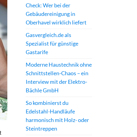
Check: Wer bei der
Gebäudereinigung in
Oberhavel wirklich liefert
Gasvergleich.de als
Spezialist für günstige
Gastarife
Moderne Haustechnik ohne
Schnittstellen-Chaos – ein
Interview mit der Elektro-
Bächle GmbH
So kombinierst du
Edelstahl-Handläufe
harmonisch mit Holz- oder
Steintreppen
t