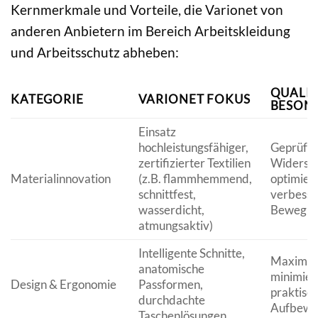
Kernmerkmale und Vorteile, die Varionet von
anderen Anbietern im Bereich Arbeitskleidung
und Arbeitsschutz abheben:
QUALIT
KATEGORIE
VARIONET FOKUS
BESON
Einsatz
hochleistungsfähiger,
Geprüfte
zertifizierter Textilien
Widersta
Materialinnovation
(z.B. flammhemmend,
optimier
schnittfest,
verbesse
wasserdicht,
Bewegung
atmungsaktiv)
Intelligente Schnitte,
Maximale
anatomische
minimier
Design & Ergonomie
Passformen,
praktisc
durchdachte
Aufbewa
Taschenlösungen