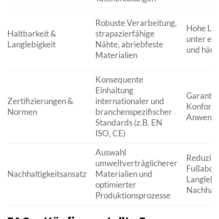
Robuste Verarbeitung,
Hohe Le
Haltbarkeit &
strapazierfähige
unter ex
Langlebigkeit
Nähte, abriebfeste
und häu
Materialien
Konsequente
Einhaltung
Garantie
Zertifizierungen &
internationaler und
Konformi
Normen
branchenspezifischer
Anwende
Standards (z.B. EN
ISO, CE)
Auswahl
Reduzier
umweltverträglicherer
Fußabdru
Nachhaltigkeitsansatz
Materialien und
Langlebig
optimierter
Nachhalt
Produktionsprozesse