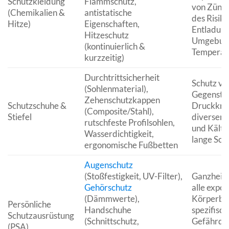
Schutzkleidung
Flammschutz,
von Zündq
(Chemikalien &
antistatische
des Risiko
Hitze)
Eigenschaften,
Entladunge
Hitzeschutz
Umgebung
(kontinuierlich &
Temperat
kurzzeitig)
Durchtrittsicherheit
Schutz vo
(Sohlenmaterial),
Gegenstä
Zehenschutzkappen
Schutzschuhe &
Druckkräf
(Composite/Stahl),
Stiefel
diversen 
rutschfeste Profilsohlen,
und Kälte
Wasserdichtigkeit,
lange Sch
ergonomische Fußbetten
Augenschutz
(Stoßfestigkeit, UV-Filter),
Ganzheitli
Gehörschutz
alle expon
(Dämmwerte),
Körperber
Persönliche
Handschuhe
spezifisch
Schutzausrüstung
(Schnittschutz,
Gefährdun
(PSA)