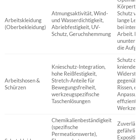
Körpertem
Atmungsaktivität, Wind-
Schutz vo
Arbeitskleidung
und Wasserdichtigkeit,
lange Leb
(Oberbekleidung)
Abriebfestigkeit, UV-
bei intens
Schutz, Geruchshemmung
Arbeit. E
ununterbr
die Aufga
Schutz de
Knieschutz-Integration,
knienden 
hohe Reißfestigkeit,
Widerstan
Arbeitshosen &
Stretch-Anteile für
gegenüber
Schürzen
Bewegungsfreiheit,
Rissen, e
werkzeugspezifische
Anpassun
Taschenlösungen
effizient
Werkzeuge
Chemikalienbeständigkeit
Zuverläss
(spezifische
gefährlic
Permeationswerte),
Expositio