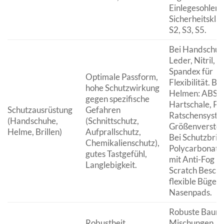
Einlegesohlen.
Sicherheitsklas
S2, S3, S5.
Bei Handschuh
Leder, Nitril, 
Spandex für
Optimale Passform,
Flexibilität. Bei
hohe Schutzwirkung
Helmen: ABS-
gegen spezifische
Hartschale, PE-
Schutzausrüstung
Gefahren
Ratschensyste
(Handschuhe,
(Schnittschutz,
Größenverstel
Helme, Brillen)
Aufprallschutz,
Bei Schutzbrill
Chemikalienschutz),
Polycarbonatg
gutes Tastgefühl,
mit Anti-Fog u
Langlebigkeit.
Scratch Beschi
flexible Bügel 
Nasenpads.
Robuste Baumw
Robustheit,
Mischungen,