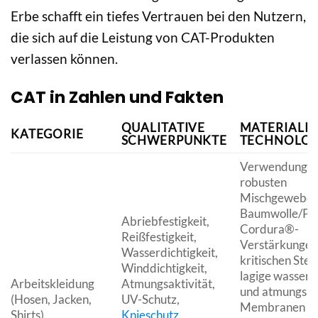
Erbe schafft ein tiefes Vertrauen bei den Nutzern,
die sich auf die Leistung von CAT-Produkten
verlassen können.
CAT in Zahlen und Fakten
QUALITATIVE
MATERIALI
KATEGORIE
SCHWERPUNKTE
TECHNOLOG
Verwendung v
robusten
Mischgeweben 
Baumwolle/Pol
Abriebfestigkeit,
Cordura®-
Reißfestigkeit,
Verstärkungen
Wasserdichtigkeit,
kritischen Stell
Winddichtigkeit,
lagige wasserd
Arbeitskleidung
Atmungsaktivität,
und atmungsak
(Hosen, Jacken,
UV-Schutz,
Membranen (z.
Shirts)
Knieschutz
,