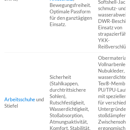
Softshell-Jacke
Bewegungsfreiheit.
schmutz- und
Optimale Passform
wasserabweis
für den ganztägigen
DWR-Beschich
Einsatz.
Einsatz von
strapazierfähi
YKK-
Reißverschlüss
Obermateriali
Vollnarbenlede
Nubukleder,
Sicherheit
wasserdichte 
(Stahlkappen,
Tex®-Membra
durchtrittsichere
PU/TPU-Laufs
Sohlen),
mit speziellen 
Arbeitsschuhe
und
Rutschfestigkeit,
für verschiede
Stiefel
Wasserdichtigkeit,
Untergründe,
Stoßabsorption,
stoßdämpfend
Atmungsaktivität,
Zwischensohle
Komfort, Stabilität.
ergonomisch g