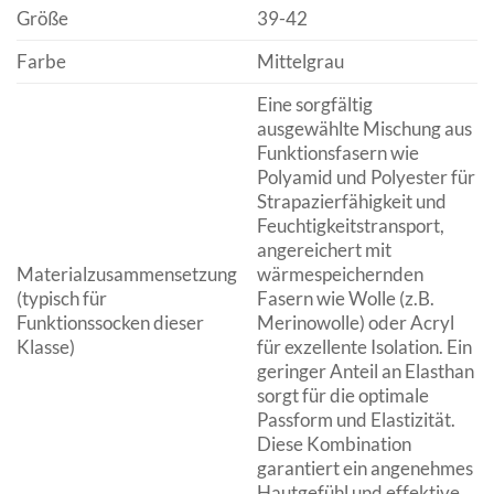
Größe
39-42
Farbe
Mittelgrau
Eine sorgfältig
ausgewählte Mischung aus
Funktionsfasern wie
Polyamid und Polyester für
Strapazierfähigkeit und
Feuchtigkeitstransport,
angereichert mit
Materialzusammensetzung
wärmespeichernden
(typisch für
Fasern wie Wolle (z.B.
Funktionssocken dieser
Merinowolle) oder Acryl
Klasse)
für exzellente Isolation. Ein
geringer Anteil an Elasthan
sorgt für die optimale
Passform und Elastizität.
Diese Kombination
garantiert ein angenehmes
Hautgefühl und effektive