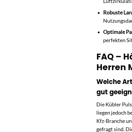
Luftzirkulat
Robuste Lang
Nutzungsdau
Optimale Pa
perfekten Si
FAQ – H
Herren M
Welche Art
gut geeign
Die Kübler Puls
liegen jedoch b
Kfz-Branche und
gefragt sind. D