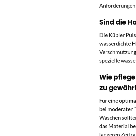
Anforderungen a
Sind die 
Die Kübler Puls
wasserdichte Ha
Verschmutzungen
spezielle wasse
Wie pflege
zu gewährl
Für eine optim
bei moderaten 
Waschen sollte
das Material be
längeren Zeitra