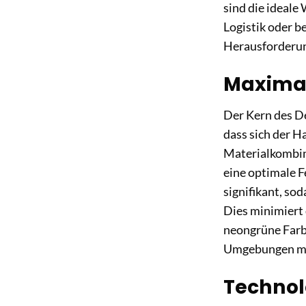
sind die ideale
Logistik oder b
Herausforderu
Maximale
Der Kern des De
dass sich der H
Materialkombina
eine optimale F
signifikant, so
Dies minimiert 
neongrüne Farbg
Umgebungen mit 
Technolo