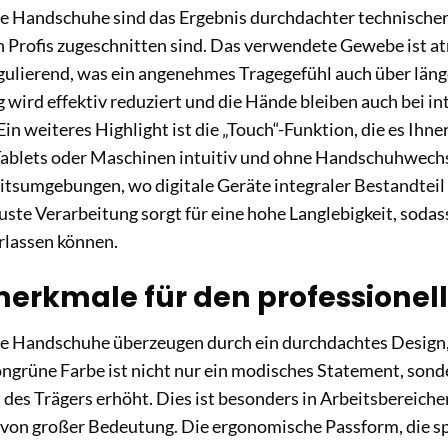
e Handschuhe sind das Ergebnis durchdachter technischer 
n Profis zugeschnitten sind. Das verwendete Gewebe ist 
gulierend, was ein angenehmes Tragegefühl auch über läng
wird effektiv reduziert und die Hände bleiben auch bei in
 Ein weiteres Highlight ist die „Touch“-Funktion, die es Ih
ablets oder Maschinen intuitiv und ohne Handschuhwechsel
sumgebungen, wo digitale Geräte integraler Bestandteil 
uste Verarbeitung sorgt für eine hohe Langlebigkeit, sodass
lassen können.
erkmale für den professionell
se Handschuhe überzeugen durch ein durchdachtes Design,
ongrüne Farbe ist nicht nur ein modisches Statement, sonde
t des Trägers erhöht. Dies ist besonders in Arbeitsbereich
von großer Bedeutung. Die ergonomische Passform, die spe