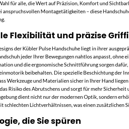
 Wahl für alle, die Wert auf Präzision, Komfort und Sichtba
ei anspruchsvollen Montagetätigkeiten – diese Handschuhe
ng.
 Flexibilität und präzise Griff
signs der Kübler Pulse Handschuhe liegt in ihrer ausgepräg
andschuh jeder Ihrer Bewegungen nahtlos anpasst, ohne e
tion und die ergonomische Schnittführung sorgen dafür, d
einmotorik beibehalten. Die spezielle Beschichtung der In
dass Werkzeuge und Materialien sicher in Ihrer Hand liege
das Risiko des Abrutschens und sorgt für mehr Sicherheit un
ebung dient nicht nur der modernen Optik, sondern erhöht
schlechten Lichtverhältnissen, was einen zusätzlichen Si
gie, die Sie spüren