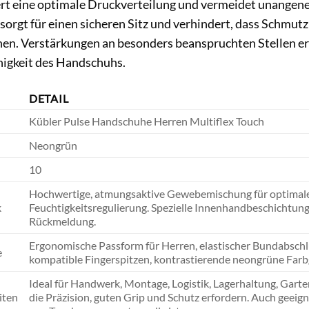
ert eine optimale Druckverteilung und vermeidet unangene
orgt für einen sicheren Sitz und verhindert, dass Schmut
nen. Verstärkungen an besonders beanspruchten Stellen e
igkeit des Handschuhs.
DETAIL
Kübler Pulse Handschuhe Herren Multiflex Touch
Neongrün
10
Hochwertige, atmungsaktive Gewebemischung für optimal
k
Feuchtigkeitsregulierung. Spezielle Innenhandbeschichtung f
Rückmeldung.
Ergonomische Passform für Herren, elastischer Bundabschlu
e
kompatible Fingerspitzen, kontrastierende neongrüne Farbg
Ideal für Handwerk, Montage, Logistik, Lagerhaltung, Garte
iten
die Präzision, guten Grip und Schutz erfordern. Auch geeign