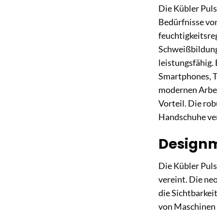
Die Kübler Puls
Bedürfnisse vo
feuchtigkeitsre
Schweißbildung 
leistungsfähig.
Smartphones, T
modernen Arbeit
Vorteil. Die rob
Handschuhe ver
Designm
Die Kübler Pul
vereint. Die ne
die Sichtbarkei
von Maschinen 