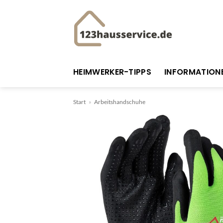
Zum
Inhalt
springen
HEIMWERKER-TIPPS
INFORMATION
Start
»
Arbeitshandschuhe