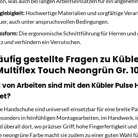
ion, was auch bei langen Arbeitseinsätzen für ein angeneh
lebigkeit:
Hochwertige Materialien und sorgfältige Verar
er, auch unter anspruchsvollen Bedingungen.
ssform:
Die ergonomische Schnittführung für Herren und d
tz und verhindern ein Verrutschen.
äufig gestellte Fragen zu Küb
ultiflex Touch Neongrün Gr. 1
 von Arbeiten sind mit den Kübler Puls
et?
e Handschuhe sind universell einsetzbar für eine breite Pal
esonders in feinfühligen Montagearbeiten, im Handwerk, in
 überall dort, wo präziser Griff, hohe Fingerfertigkeit u
ie neongrüne Farbe macht sie zudem zu einer guten Wahl f