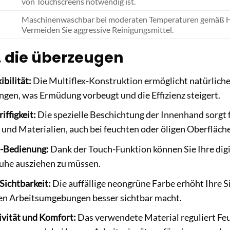
von Touchscreens notwendig ist.
Maschinenwaschbar bei moderaten Temperaturen gemäß He
Vermeiden Sie aggressive Reinigungsmittel.
, die überzeugen
ibilität:
Die Multiflex-Konstruktion ermöglicht natürli
gen, was Ermüdung vorbeugt und die Effizienz steigert.
iffigkeit:
Die spezielle Beschichtung der Innenhand sorgt f
nd Materialien, auch bei feuchten oder öligen Oberfläch
-Bedienung:
Dank der Touch-Funktion können Sie Ihre dig
uhe ausziehen zu müssen.
Sichtbarkeit:
Die auffällige neongrüne Farbe erhöht Ihre Si
en Arbeitsumgebungen besser sichtbar macht.
vität und Komfort:
Das verwendete Material reguliert Feu