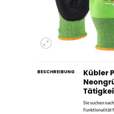
Kübler 
BESCHREIBUNG
Neongrün
Tätigke
Sie suchen nac
Funktionalität f