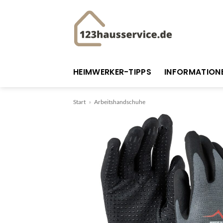
Zum
Inhalt
springen
HEIMWERKER-TIPPS
INFORMATION
Start
»
Arbeitshandschuhe