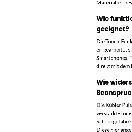
Materialien be
Wie funkti
geeignet?
Die Touch-Funkt
eingearbeitet s
Smartphones, T
direkt mit dem 
Wie wider
Beanspruc
Die Kübler Puls
verstärkte Inn
Schnittgefahren
Diese hier ange