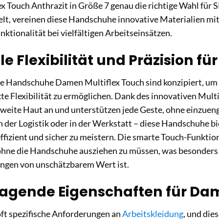
 Touch Anthrazit in Größe 7 genau die richtige Wahl für Si
elt, vereinen diese Handschuhe innovative Materialien m
ktionalität bei vielfältigen Arbeitseinsätzen.
 Flexibilität und Präzision fü
se Handschuhe Damen Multiflex Touch sind konzipiert, um
e Flexibilität zu ermöglichen. Dank des innovativen Multif
weite Haut an und unterstützen jede Geste, ohne einzuen
 der Logistik oder in der Werkstatt – diese Handschuhe bi
ffizient und sicher zu meistern. Die smarte Touch-Funkti
ohne die Handschuhe ausziehen zu müssen, was besonders 
gen von unschätzbarem Wert ist.
agende Eigenschaften für Dam
oft spezifische Anforderungen an
Arbeitskleidung
, und die