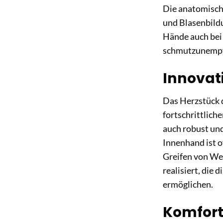
Die anatomisch
und Blasenbild
Hände auch bei 
schmutzunempfin
Innovat
Das Herzstück 
fortschrittlich
auch robust und
Innenhand ist o
Greifen von Wer
realisiert, die 
ermöglichen.
Komfort