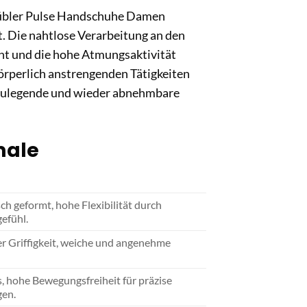
 Kübler Pulse Handschuhe Damen
. Die nahtlose Verarbeitung an den
cht und die hohe Atmungsaktivität
örperlich anstrengenden Tätigkeiten
anzulegende und wieder abnehmbare
male
h geformt, hohe Flexibilität durch
efühl.
er Griffigkeit, weiche und angenehme
, hohe Bewegungsfreiheit für präzise
gen.