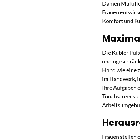
Damen Multiflex
Frauen entwick
Komfort und Fun
Maximale
Die Kübler Pul
uneingeschränkt
Hand wie eine z
im Handwerk, in
Ihre Aufgaben e
Touchscreens, 
Arbeitsumgebun
Herausr
Frauen stellen 