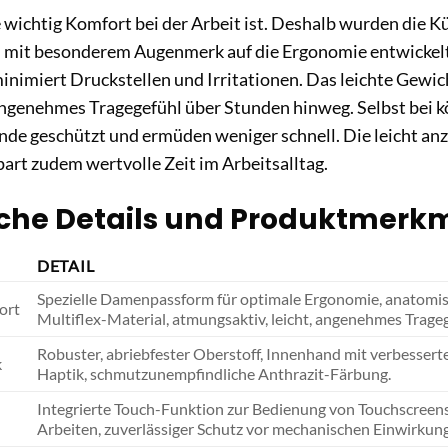
e wichtig Komfort bei der Arbeit ist. Deshalb wurden die
h mit besonderem Augenmerk auf die Ergonomie entwickelt
inimiert Druckstellen und Irritationen. Das leichte Gewi
angenehmes Tragegefühl über Stunden hinweg. Selbst bei k
ände geschützt und ermüden weniger schnell. Die leicht 
art zudem wertvolle Zeit im Arbeitsalltag.
che Details und Produktmerk
DETAIL
Spezielle Damenpassform für optimale Ergonomie, anatomisc
ort
Multiflex-Material, atmungsaktiv, leicht, angenehmes Trageg
Robuster, abriebfester Oberstoff, Innenhand mit verbessert
k
Haptik, schmutzunempfindliche Anthrazit-Färbung.
Integrierte Touch-Funktion zur Bedienung von Touchscreens
Arbeiten, zuverlässiger Schutz vor mechanischen Einwirkun