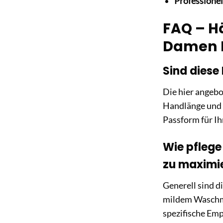
Professionel
FAQ – H
Damen Mu
Sind dies
Die hier angebo
Handlänge und -
Passform für Ih
Wie pflege
zu maximi
Generell sind d
mildem Waschmit
spezifische Emp