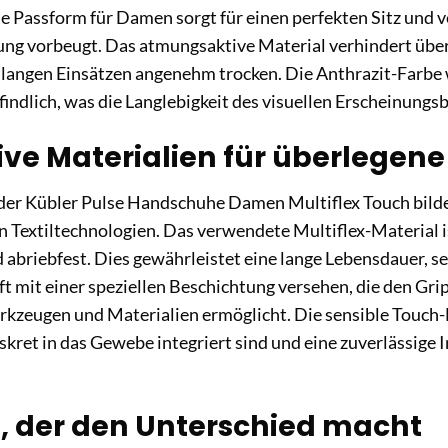
e Passform für Damen sorgt für einen perfekten Sitz und 
ung vorbeugt. Das atmungsaktive Material verhindert übe
langen Einsätzen angenehm trocken. Die Anthrazit-Farbe w
dlich, was die Langlebigkeit des visuellen Erscheinungsbi
ive Materialien für überlegene
der Kübler Pulse Handschuhe Damen Multiflex Touch bild
en Textiltechnologien. Das verwendete Multiflex-Material 
 abriebfest. Dies gewährleistet eine lange Lebensdauer, s
ft mit einer speziellen Beschichtung versehen, die den Gri
kzeugen und Materialien ermöglicht. Die sensible Touch-F
diskret in das Gewebe integriert sind und eine zuverlässige
, der den Unterschied macht