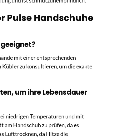
idung und ist schmutzunempfindlich.
ler Pulse Handschuhe
 geeignet?
enhände mit einer entsprechenden
n Kübler zu konsultieren, um die exakte
sten, um ihre Lebensdauer
bei niedrigen Temperaturen und mit
ett am Handschuh zu prüfen, da es
s Lufttrocknen, da Hitze die