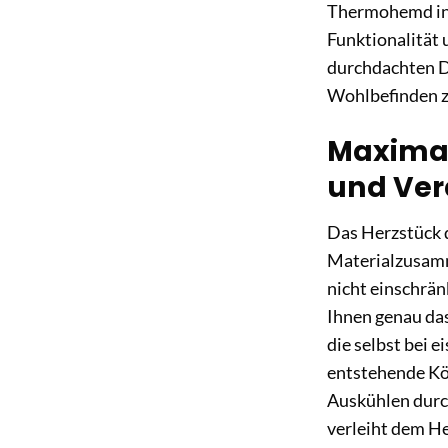
Thermohemd in A
Funktionalität 
durchdachten D
Wohlbefinden z
Maximal
und Ver
Das Herzstück 
Materialzusamme
nicht einschrän
Ihnen genau das
die selbst bei 
entstehende Kör
Auskühlen durch
verleiht dem H