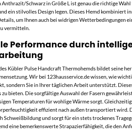
nthrazit/Schwarz in Größe L ist genau die richtige Wahl fü
und ein stilvolles Design legen. Dieses Hemd kombiniert i
etails, um Ihnen auch bei widrigen Wetterbedingungen ein
u vermitteln.
e Performance durch intellig
arbeitung
des Kübler Pulse Handcraft Thermohemds bildet seine he
nsetzung. Wir bei 123hausservice.de wissen, wie wichtig 
kt, sondern Sie in Ihrer täglichen Arbeit unterstützt. Di
 zu bieten. Die sorgfältige Auswahl der Fasern gewährleiste
eisigen Temperaturen für wohlige Wärme sorgt. Gleichzeitig
perfeuchtigkeit effizient nach außen transportiert wird.
 Schweißbildung und sorgt für ein stets trockenes Tragege
emd eine bemerkenswerte Strapazierfähigkeit, die den An