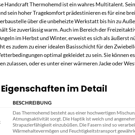
se Handcraft Thermohemd ist ein wahres Multitalent. Sei
nd sein hoher Tragekomfort prädestinieren es für eine bre
erbaustelle über die unbeheizte Werkstatt bis hin zu Auß
ält Sie zuverlässig warm. Auch im Bereich der Freizeitaktiv
geln im Herbst und Winter, erweist es sich als äußerst nüt
ht es zudem zu einer idealen Basisschicht für den Zwiebel
terbedingungen optimal gekleidet zu sein. Sie können es
en zulassen, oder es unter einer wärmeren Jacke oder West
 Eigenschaften im Detail
BESCHREIBUNG
Das Thermohemd besteht aus einer hochwertigen Mischung,
Atmungsaktivität sorgt. Die Haptik ist weich und angenehm
k
Strapazierfähigkeit einzubüßen. Die Fasern sind so verarbei
Wärmehaltevermögen und Feuchtigkeitstransport gewährle