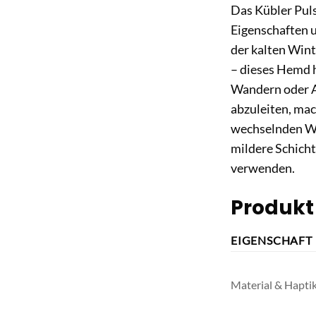
Das Kübler Pul
Eigenschaften u
der kalten Wint
– dieses Hemd h
Wandern oder An
abzuleiten, mac
wechselnden Wet
mildere Schicht
verwenden.
Produkt
EIGENSCHAFT
Material & Hapti