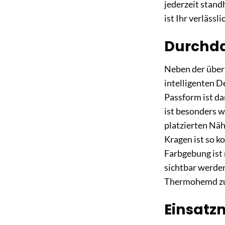
jederzeit stand
ist Ihr verlässl
Durchda
Neben der über
intelligenten D
Passform ist da
ist besonders w
platzierten Näh
Kragen ist so k
Farbgebung ist 
sichtbar werden
Thermohemd zu 
Einsatzm