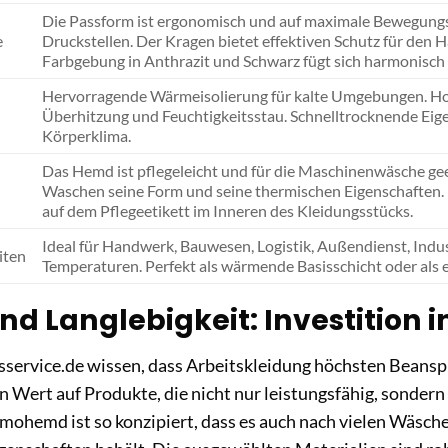
Die Passform ist ergonomisch und auf maximale Bewegungsf
e
Druckstellen. Der Kragen bietet effektiven Schutz für den 
Farbgebung in Anthrazit und Schwarz fügt sich harmonisch in
Hervorragende Wärmeisolierung für kalte Umgebungen. Ho
Überhitzung und Feuchtigkeitsstau. Schnelltrocknende Ei
Körperklima.
Das Hemd ist pflegeleicht und für die Maschinenwäsche gee
Waschen seine Form und seine thermischen Eigenschaften. E
auf dem Pflegeetikett im Inneren des Kleidungsstücks.
Ideal für Handwerk, Bauwesen, Logistik, Außendienst, Indust
iten
Temperaturen. Perfekt als wärmende Basisschicht oder als e
nd Langlebigkeit: Investition i
sservice.de wissen, dass Arbeitskleidung höchsten Beans
n Wert auf Produkte, die nicht nur leistungsfähig, sondern
ohemd ist so konzipiert, dass es auch nach vielen Wäsch