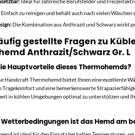
nsetzbar:
Ideal für zahlreiche Berufsfelder und Freizeitakt
Einfach zu reinigen und behält auch nach vielen Wäschen s
esign:
Die Kombination aus Anthrazit und Schwarz wirkt pr
ufig gestellte Fragen zu Kübl
emd Anthrazit/Schwarz Gr. L
die Hauptvorteile dieses Thermohemds?
se Handcraft Thermohemd bietet Ihnen eine exzellente Wä
 Tragekomfort und eine bemerkenswerte Strapazierfähigkei
Arbeit in kühlen Umgebungen optimal zu unterstützen und 
e Wetterbedingungen ist das Hemd am b
md ist ideal für den Einsatz bei kalten Temperaturen, sei