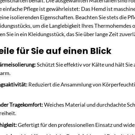
genschaften behält. Die ausgewählten Materialien sind r
 einfache Pflege ist gewährleistet: Das Hemd ist maschin
ine isolierenden Eigenschaften. Beachten Sie stets die Pf
eidungsstücks, um die Langlebigkeit Ihres Thermohemdes o
n Sie in ein Kleidungsstück, das Sie über lange Zeit zuverl
eile für Sie auf einen Blick
rmeisolierung:
Schützt Sie effektiv vor Kälte und hält Sie
arm.
saktivität:
Reduziert die Ansammlung von Körperfeuchtigk
der Tragekomfort:
Weiches Material und durchdachte Sch
eiheit.
higkeit:
Gefertigt für den professionellen Einsatz und wid