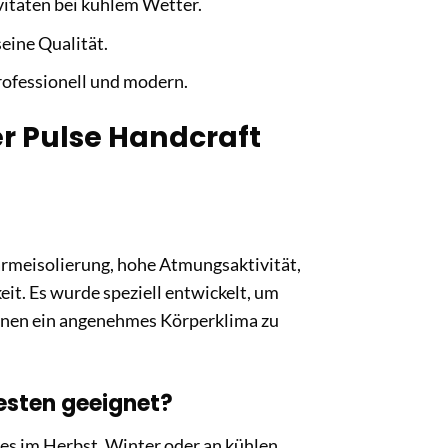
ivitäten bei kühlem Wetter.
eine Qualität.
ofessionell und modern.
er Pulse Handcraft
rmeisolierung, hohe Atmungsaktivität,
t. Es wurde speziell entwickelt, um
Ihnen ein angenehmes Körperklima zu
esten geeignet?
 es im Herbst, Winter oder an kühlen