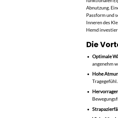
funktionalen Ei
Abnutzung. Eine
Passform und se
Inneren des Kl
Hemd investiere
Die Vort
Optimale Wä
angenehm w
Hohe Atmung
Tragegefühl.
Hervorragen
Bewegungsfr
Strapazierfä