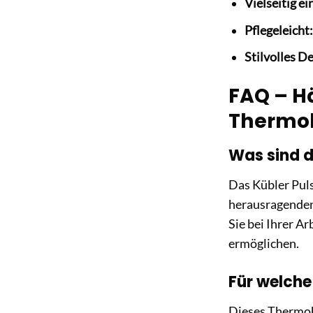
Vielseitig ei
Pflegeleicht:
Stilvolles D
FAQ – Hä
Thermoh
Was sind 
Das Kübler Pul
herausragenden
Sie bei Ihrer 
ermöglichen.
Für welch
Dieses Thermohe