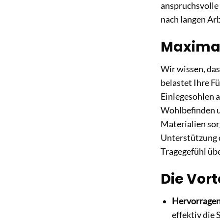
anspruchsvolle 
nach langen Ar
Maximal
Wir wissen, das
belastet Ihre F
Einlegesohlen an
Wohlbefinden u
Materialien sor
Unterstützung 
Tragegefühl üb
Die Vort
Hervorrage
effektiv die