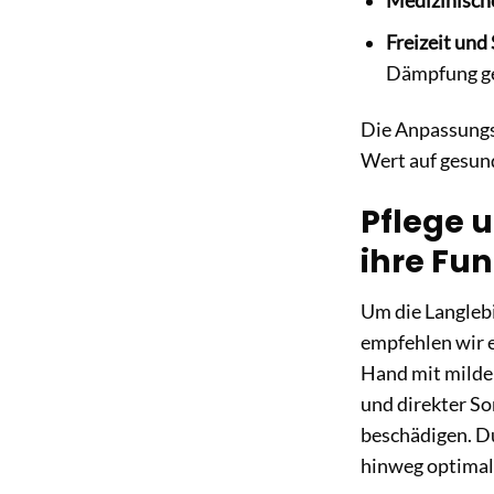
Medizinische
Freizeit und
Dämpfung ge
Die Anpassungsf
Wert auf gesun
Pflege u
ihre Fun
Um die Langlebi
empfehlen wir e
Hand mit mildem
und direkter So
beschädigen. Du
hinweg optimale