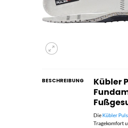
Kübler P
BESCHREIBUNG
Fundame
Fußges
Die
Kübler Pul
Tragekomfort u