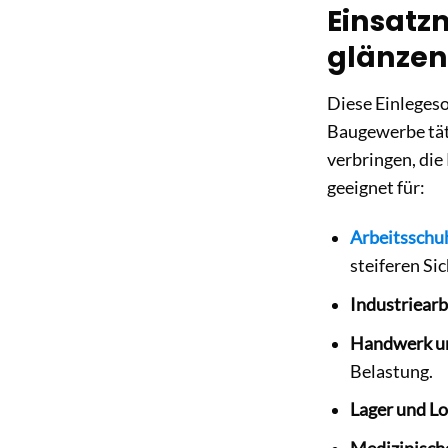
Einsatz
glänzen
Diese Einlegeso
Baugewerbe täti
verbringen, die
geeignet für:
Arbeitsschu
steiferen Si
Industriearb
Handwerk u
Belastung.
Lager und Lo