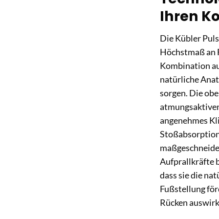
Ihren K
Die Kübler Puls
Höchstmaß an Fu
Kombination aus
natürliche Anat
sorgen. Die obe
atmungsaktiven 
angenehmes Klim
Stoßabsorption 
maßgeschneidert
Aufprallkräfte 
dass sie die na
Fußstellung för
Rücken auswirk