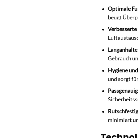
Optimale Fu
beugt Überpr
Verbesserte 
Luftaustausc
Langanhalte
Gebrauch und
Hygiene und 
und sorgt für
Passgenauig
Sicherheitss
Rutschfestig
minimiert un
Technol