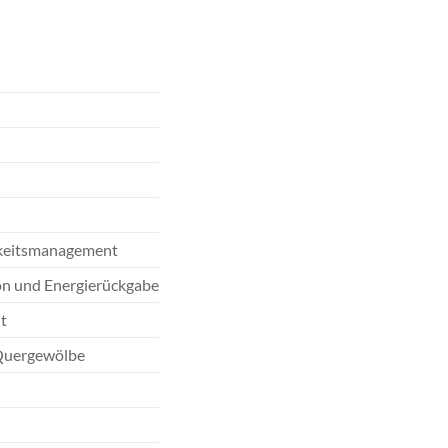
igkeitsmanagement
on und Energierückgabe
it
 Quergewölbe