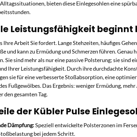
Alltagssituationen, bieten diese Einlegesohlen eine spürba
beitsstunden.
e Leistungsfähigkeit beginnt 
s Ihre Arbeit Sie fordert. Lange Stehzeiten, häufiges Gehe
üße und kann zu Ermüdung und Schmerzen führen. Genau hi
. Sie sind mehr als nur eine passive Polsterung; sie sind e
nd Ihrer Leistungsfähigkeit. Durch ihre durchdachte Kons
gen sie für eine verbesserte Stoßabsorption, eine optimie
des Fußgewölbes. Das Ergebnis: weniger Ermüdung, mehr
er den gesamten Tag.
eile der Kübler Pulse Einlegeso
nde Dämpfung:
Speziell entwickelte Polsterzonen im Ferse
 Stoßbelastung bei jedem Schritt.