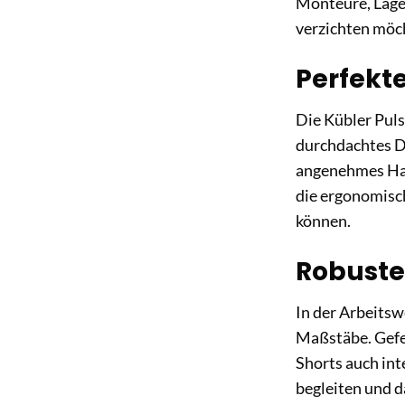
Monteure, Lager
verzichten möc
Perfekt
Die Kübler Puls
durchdachtes Des
angenehmes Hau
die ergonomisch
können.
Robuste
In der Arbeitsw
Maßstäbe. Gefer
Shorts auch int
begleiten und d