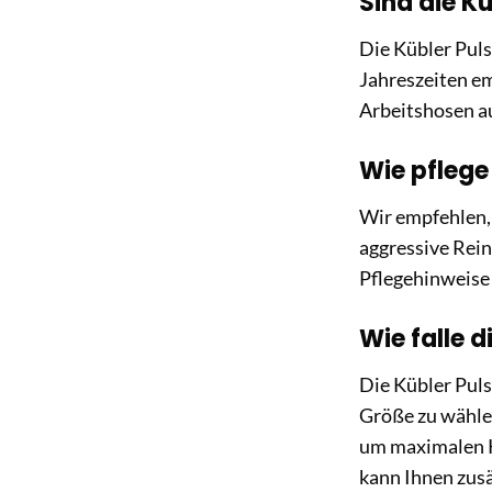
Sind die K
Die Kübler Puls
Jahreszeiten em
Arbeitshosen a
Wie pflege 
Wir empfehlen, 
aggressive Rein
Pflegehinweise 
Wie falle 
Die Kübler Puls
Größe zu wählen
um maximalen K
kann Ihnen zusä