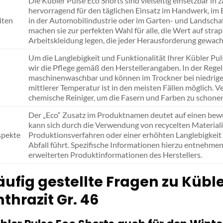
Die Kübler Pulse Eco Shorts sind vielseitig einsetzbar in 
hervorragend für den täglichen Einsatz im Handwerk, im 
iten
in der Automobilindustrie oder im Garten- und Landschaf
machen sie zur perfekten Wahl für alle, die Wert auf stra
Arbeitskleidung legen, die jeder Herausforderung gewachs
Um die Langlebigkeit und Funktionalität Ihrer Kübler Pu
wir die Pflege gemäß den Herstellerangaben. In der Regel
maschinenwaschbar und können im Trockner bei niedrige
mittlerer Temperatur ist in den meisten Fällen möglich. V
chemische Reiniger, um die Fasern und Farben zu schonen
Der „Eco“ Zusatz im Produktnamen deutet auf einen bew
kann sich durch die Verwendung von recycelten Material
spekte
Produktionsverfahren oder einer erhöhten Langlebigkeit
Abfall führt. Spezifische Informationen hierzu entnehmen
erweiterten Produktinformationen des Herstellers.
ufig gestellte Fragen zu Küble
thrazit Gr. 46