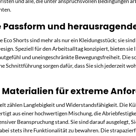
isten und alle, die unter anspruchsvollen Bedingungen ar
hten.
e Passform und herausragend
e Eco Shorts sind mehr als nur ein Kleidungsstück; sie sin
ign. Speziell für den Arbeitsalltag konzipiert, bieten sie 
tgefühl und uneingeschränkte Bewegungsfreiheit. Die so
e Schnittführung sorgen dafür, dass Sie sich jederzeit woh
 Materialien für extreme Anf
elt zählen Langlebigkeit und Widerstandsfähigkeit. Die Küb
tigt aus einer hochwertigen Mischung, die Abriebfestigkeit
ensiver Beanspruchung stand. Sie sind darauf ausgelegt, S
abei stets ihre Funktionalität zu bewahren. Die strapazier