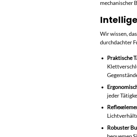
mechanischer Be
Intellig
Wir wissen, das
durchdachter Fu
Praktische 
Klettverschl
Gegenstände
Ergonomisch
jeder Tätigk
Reflexeleme
Lichtverhält
Robuster Bu
bequemen Si