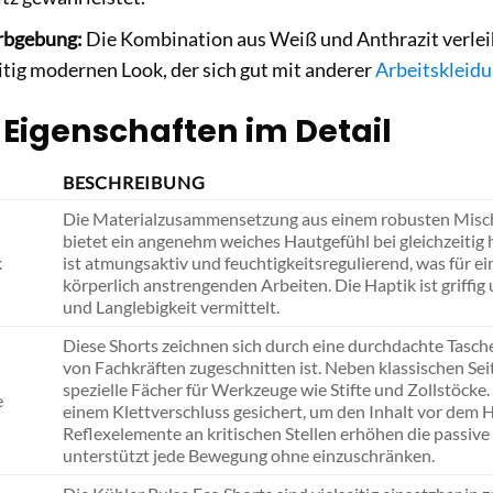
rbgebung:
Die Kombination aus Weiß und Anthrazit verleih
itig modernen Look, der sich gut mit anderer
Arbeitskleid
 Eigenschaften im Detail
BESCHREIBUNG
Die Materialzusammensetzung aus einem robusten Misch
bietet ein angenehm weiches Hautgefühl bei gleichzeitig h
k
ist atmungsaktiv und feuchtigkeitsregulierend, was für ei
körperlich anstrengenden Arbeiten. Die Haptik ist griffig 
und Langlebigkeit vermittelt.
Diese Shorts zeichnen sich durch eine durchdachte Tasch
von Fachkräften zugeschnitten ist. Neben klassischen Se
spezielle Fächer für Werkzeuge wie Stifte und Zollstöcke.
e
einem Klettverschluss gesichert, um den Inhalt vor dem 
Reflexelemente an kritischen Stellen erhöhen die passiv
unterstützt jede Bewegung ohne einzuschränken.