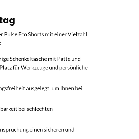
ltag
r Pulse Eco Shorts mit einer Vielzahl
:
mige Schenkeltasche mit Patte und
n Platz für Werkzeuge und persönliche
gsfreiheit ausgelegt, um Ihnen bei
tbarkeit bei schlechten
eanspruchung einen sicheren und