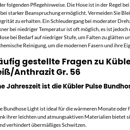
der folgenden Pflegehinweise. Die Hose ist in der Regel be
bei starker Beanspruchung ermöglicht. Vermeiden Sie Blei
egrität zu erhalten. Ein Schleudergang bei moderater Dre
er bei niedriger Temperatur ist oft möglich, es ist jedoch 
Hose bei Bedarf auf niedriger Stufe, um Falten zu glätten 
chemische Reinigung, um die modernen Fasern und ihre Ei
äufig gestellte Fragen zu Kübl
iß/Anthrazit Gr. 56
che Jahreszeit ist die Kübler Pulse Bundh
se Bundhose Light ist ideal für die wärmeren Monate oder
k ihrer leichten und atmungsaktiven Materialien bietet 
nd verhindert übermäßiges Schwitzen.