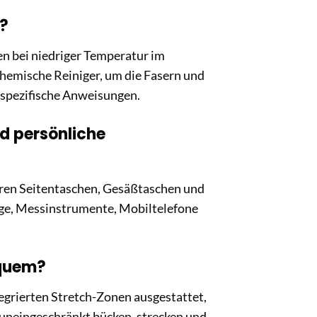
t?
en bei niedriger Temperatur im
chemische Reiniger, um die Fasern und
r spezifische Anweisungen.
nd persönliche
eren Seitentaschen, Gesäßtaschen und
uge, Messinstrumente, Mobiltelefone
equem?
egrierten Stretch-Zonen ausgestattet,
 uneingeschränkt bücken, strecken und