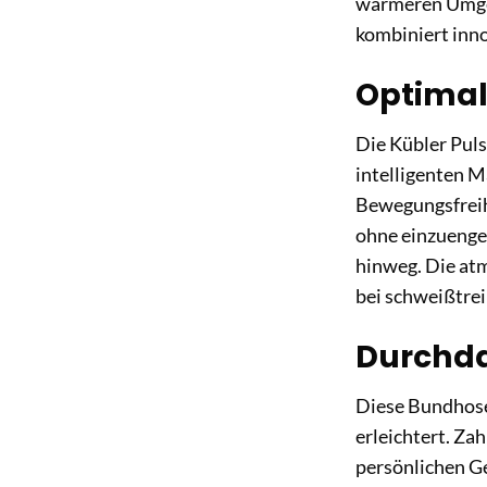
wärmeren Umgeb
kombiniert inn
Optimal
Die Kübler Puls
intelligenten M
Bewegungsfreihe
ohne einzuengen
hinweg. Die at
bei schweißtrei
Durchdac
Diese Bundhose 
erleichtert. Za
persönlichen Ge