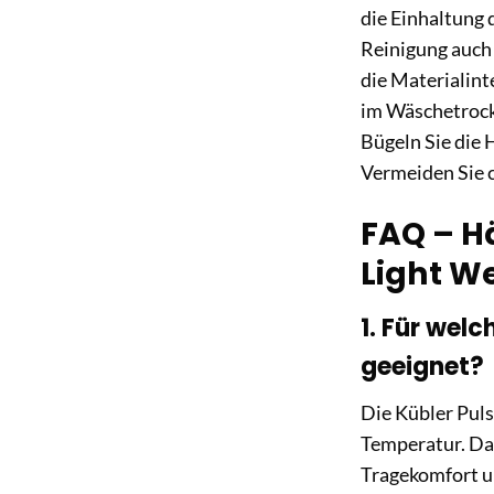
die Einhaltung 
Reinigung auch 
die Materialint
im Wäschetrockn
Bügeln Sie die 
Vermeiden Sie 
FAQ – H
Light We
1. Für wel
geeignet?
Die Kübler Pul
Temperatur. Dan
Tragekomfort u