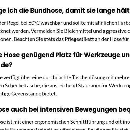
ge ich die Bundhose, damit sie lange häl
 der Regel bei 60°C waschbar und sollte mit ähnlichen Farb
knet werden. Vermeiden Sie Bleichmittel und aggressive 
honen. Beachten Sie stets das Pflegeetikett an der Hose fü
die Hose genügend Platz für Werkzeuge u
nde?
se verfügt über eine durchdachte Taschenlösung mit mehr
hen Schenkeltasche, die ausreichend Stauraum für Werkze
htige Gegenstände bietet.
 Hose auch bei intensiven Bewegungen b
se ist mit einer ergonomischen Schnittführung und oft int
ale Bewegungsfreiheit gewährleisten. So können Sie sich