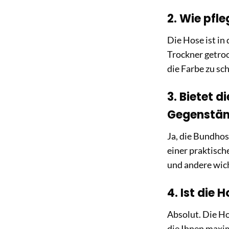
2. Wie pfle
Die Hose ist in
Trockner getroc
die Farbe zu sc
3. Bietet 
Gegenstä
Ja, die Bundho
einer praktisc
und andere wic
4. Ist die
Absolut. Die Ho
die Ihnen maxim