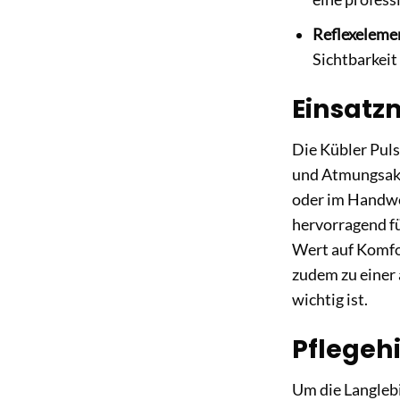
Reflexelemen
Sichtbarkeit
Einsatzm
Die Kübler Puls
und Atmungsakt
oder im Handwer
hervorragend fü
Wert auf Komfo
zudem zu einer 
wichtig ist.
Pflegeh
Um die Langlebi