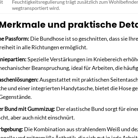
it
Feuchtigkeitsregulierung trägt zusätzlich zum Wohlbefinden
wegtransportiert wird.
Merkmale und praktische Deta
e Passform:
Die Bundhose ist so geschnitten, dass sie Ihr
iheit in alle Richtungen ermöglicht.
niepartien:
Spezielle Verstärkungen im Kniebereich erhöh
echanischer Beanspruchung, ideal für Arbeiten, die häufig
Taschenlösungen:
Ausgestattet mit praktischen Seitentasc
he und einer integrierten Handytasche, bietet die Hose 
 Gegenstände.
er Bund mit Gummizug:
Der elastische Bund sorgt für eine
scht, aber auch nicht einschnürt.
rbgebung:
Die Kombination aus strahlendem Weiß und dez
ionelle und zeitgemäße Ästhetik, die sich gut in jede Arbe