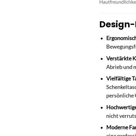
Hautfreundlichke
Design-
Ergonomisch
Bewegungsfre
Verstärkte K
Abrieb und m
Vielfältige 
Schenkeltasc
persönliche
Hochwertig
nicht verrut
Moderne Fa
eine profess