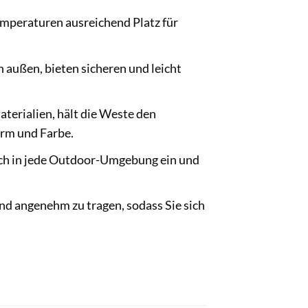
mperaturen ausreichend Platz für
außen, bieten sicheren und leicht
terialien, hält die Weste den
orm und Farbe.
sch in jede Outdoor-Umgebung ein und
und angenehm zu tragen, sodass Sie sich