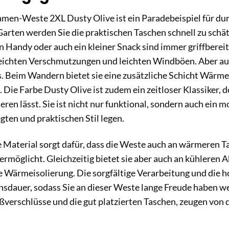
en-Weste 2XL Dusty Olive ist ein Paradebeispiel für dur
 Garten werden Sie die praktischen Taschen schnell zu schä
 Handy oder auch ein kleiner Snack sind immer griffbereit
eichten Verschmutzungen und leichten Windböen. Aber auc
s. Beim Wandern bietet sie eine zusätzliche Schicht Wärm
 Die Farbe Dusty Olive ist zudem ein zeitloser Klassiker, 
eren lässt. Sie ist nicht nur funktional, sondern auch ein 
egten und praktischen Stil legen.
aterial sorgt dafür, dass die Weste auch an wärmeren Ta
 ermöglicht. Gleichzeitig bietet sie aber auch an kühleren
 Wärmeisolierung. Die sorgfältige Verarbeitung und die h
nsdauer, sodass Sie an dieser Weste lange Freude haben w
ißverschlüsse und die gut platzierten Taschen, zeugen von 