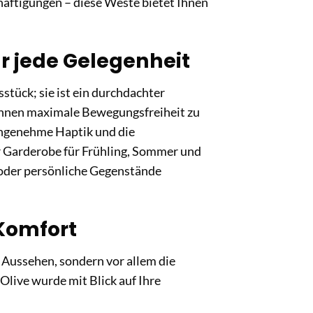
häftigungen – diese Weste bietet Ihnen
für jede Gelegenheit
tück; sie ist ein durchdachter
t, Ihnen maximale Bewegungsfreiheit zu
angenehme Haptik und die
r Garderobe für Frühling, Sommer und
 oder persönliche Gegenstände
Komfort
 Aussehen, sondern vor allem die
live wurde mit Blick auf Ihre