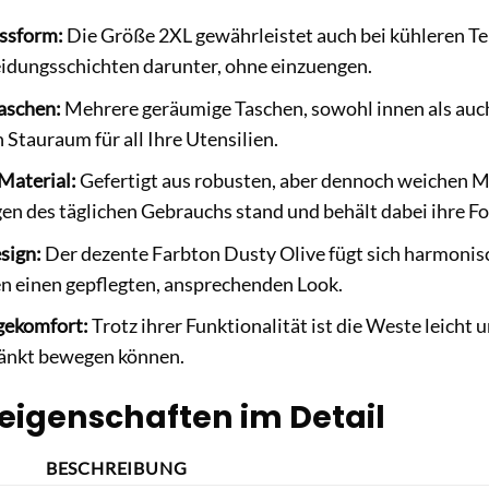
ssform:
Die Größe 2XL gewährleistet auch bei kühleren Te
idungsschichten darunter, ohne einzuengen.
aschen:
Mehrere geräumige Taschen, sowohl innen als auch 
 Stauraum für all Ihre Utensilien.
Material:
Gefertigt aus robusten, aber dennoch weichen Ma
n des täglichen Gebrauchs stand und behält dabei ihre F
esign:
Der dezente Farbton Dusty Olive fügt sich harmoni
en einen gepflegten, ansprechenden Look.
gekomfort:
Trotz ihrer Funktionalität ist die Weste leicht 
änkt bewegen können.
eigenschaften im Detail
BESCHREIBUNG