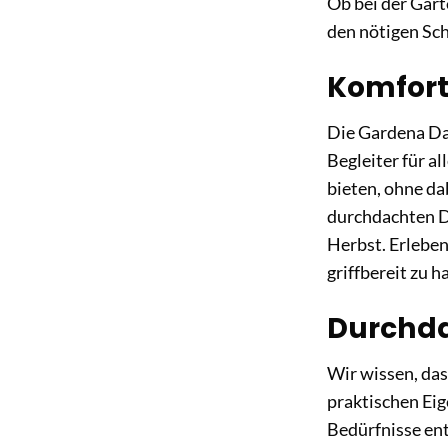
Ob bei der Gart
den nötigen Sch
Komfort 
Die Gardena Dam
Begleiter für a
bieten, ohne d
durchdachten D
Herbst. Erleben
griffbereit zu 
Durchda
Wir wissen, das
praktischen Ei
Bedürfnisse ent