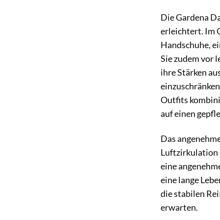
Die Gardena Dam
erleichtert. Im
Handschuhe, ein
Sie zudem vor l
ihre Stärken au
einzuschränken.
Outfits kombini
auf einen gepfl
Das angenehme M
Luftzirkulation
eine angenehme
eine lange Lebe
die stabilen Re
erwarten.