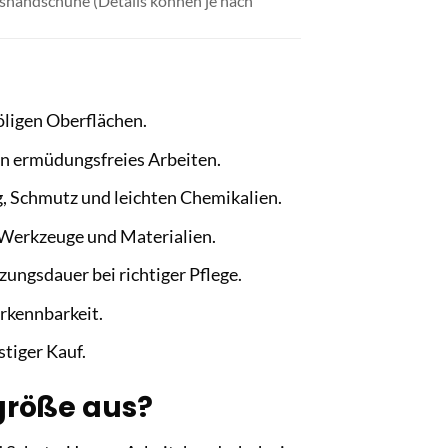
shandschuhe (Details können je nach
 öligen Oberflächen.
en ermüdungsfreies Arbeiten.
, Schmutz und leichten Chemikalien.
r Werkzeuge und Materialien.
zungsdauer bei richtiger Pflege.
rkennbarkeit.
tiger Kauf.
größe aus?