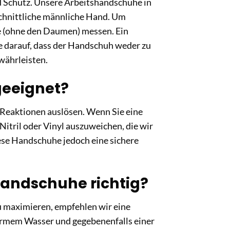
d Schutz. Unsere Arbeitshandschuhe in
hschnittliche männliche Hand. Um
le (ohne den Daumen) messen. Ein
e darauf, dass der Handschuh weder zu
währleisten.
geeignet?
he Reaktionen auslösen. Wenn Sie eine
Nitril oder Vinyl auszuweichen, die wir
ese Handschuhe jedoch eine sichere
shandschuhe richtig?
u maximieren, empfehlen wir eine
armem Wasser und gegebenenfalls einer