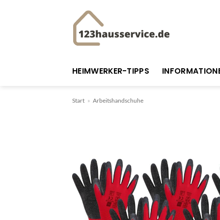
Zum
Inhalt
springen
HEIMWERKER-TIPPS
INFORMATION
Start
»
Arbeitshandschuhe