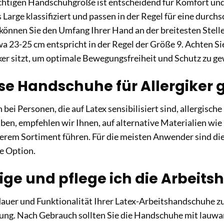
ichtigen Handschuhgröße ist entscheidend für Komfort un
s Large klassifiziert und passen in der Regel für eine durc
können Sie den Umfang Ihrer Hand an der breitesten Stel
 23-25 cm entspricht in der Regel der Größe 9. Achten Si
ker sitzt, um optimale Bewegungsfreiheit und Schutz zu ge
ese Handschuhe für Allergiker 
 bei Personen, die auf Latex sensibilisiert sind, allergisc
aben, empfehlen wir Ihnen, auf alternative Materialien wie 
serem Sortiment führen. Für die meisten Anwender sind di
e Option.
ige und pflege ich die Arbeit
auer und Funktionalität Ihrer Latex-Arbeitshandschuhe z
gung. Nach Gebrauch sollten Sie die Handschuhe mit lauw