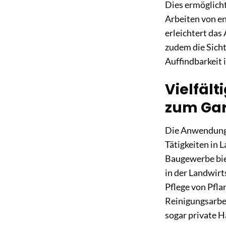
Dies ermöglicht
Arbeiten von e
erleichtert das
zudem die Sicht
Auffindbarkeit i
Vielfält
zum Ga
Die Anwendungs
Tätigkeiten in 
Baugewerbe biet
in der Landwirt
Pflege von Pfla
Reinigungsarbe
sogar private H