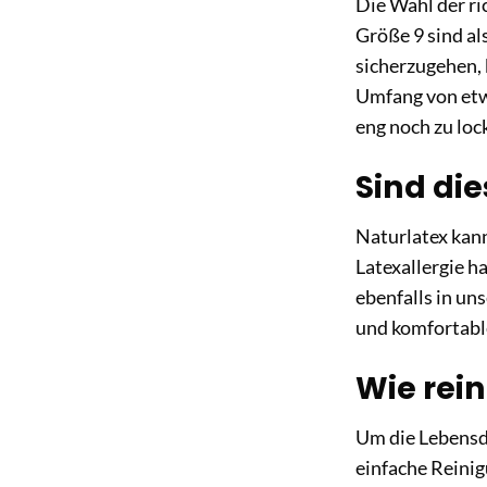
Die Wahl der r
Größe 9 sind al
sicherzugehen, 
Umfang von etwa
eng noch zu loc
Sind di
Naturlatex kann
Latexallergie h
ebenfalls in un
und komfortabl
Wie rein
Um die Lebensd
einfache Reini