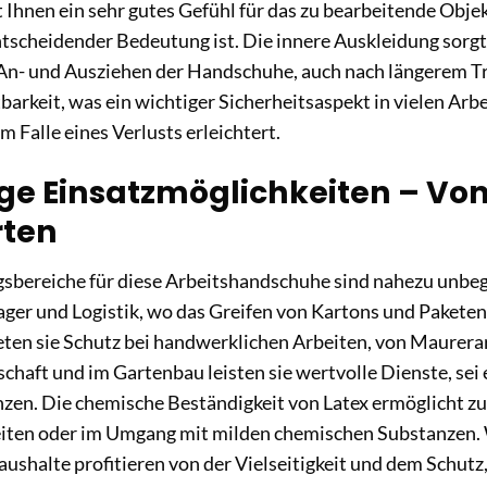
 Ihnen ein sehr gutes Gefühl für das zu bearbeitende Objek
ntscheidender Bedeutung ist. Die innere Auskleidung sorg
 An- und Ausziehen der Handschuhe, auch nach längerem Tr
barkeit, was ein wichtiger Sicherheitsaspekt in vielen Ar
m Falle eines Verlusts erleichtert.
ige Einsatzmöglichkeiten – Von
rten
bereiche für diese Arbeitshandschuhe sind nahezu unbegre
Lager und Logistik, wo das Greifen von Kartons und Paketen
en sie Schutz bei handwerklichen Arbeiten, von Maurerar
schaft und im Gartenbau leisten sie wertvolle Dienste, se
nzen. Die chemische Beständigkeit von Latex ermöglicht z
iten oder im Umgang mit milden chemischen Substanzen. 
aushalte profitieren von der Vielseitigkeit und dem Schut