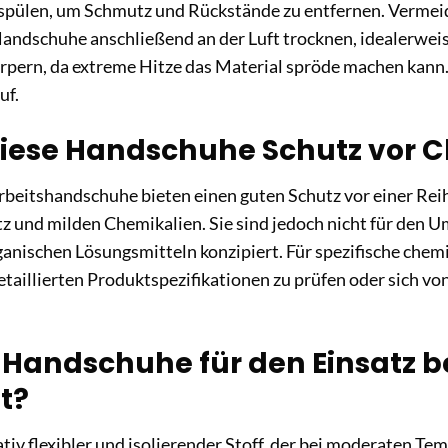
bspülen, um Schmutz und Rückstände zu entfernen. Vermeid
Handschuhe anschließend an der Luft trocknen, idealerweis
rpern, da extreme Hitze das Material spröde machen kann.
uf.
diese Handschuhe Schutz vor 
rbeitshandschuhe bieten einen guten Schutz vor einer Rei
 und milden Chemikalien. Sie sind jedoch nicht für den U
anischen Lösungsmitteln konzipiert. Für spezifische che
detaillierten Produktspezifikationen zu prüfen oder sich 
 Handschuhe für den Einsatz be
t?
elativ flexibler und isolierender Stoff, der bei moderaten T