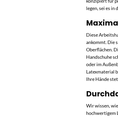
konzipiert für 
legen, sei es in
Maximal
Diese Arbeitsha
ankommt. Die sp
Oberflächen. Di
Handschuhe sch
oder im Außenbe
Latexmaterial 
Ihre Hände stet
Durchda
Wir wissen, wie
hochwertigem Lat