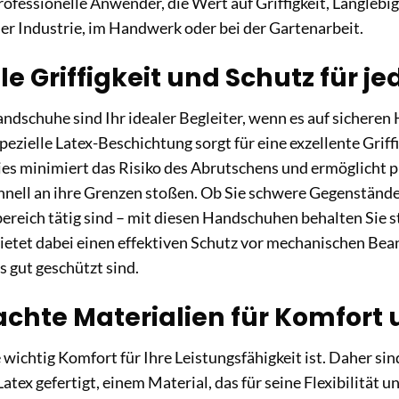
professionelle Anwender, die Wert auf Griffigkeit, Langleb
 der Industrie, im Handwerk oder bei der Gartenarbeit.
e Griffigkeit und Schutz für j
ndschuhe sind Ihr idealer Begleiter, wenn es auf sicheren
ezielle Latex-Beschichtung sorgt für eine exzellente Griffi
es minimiert das Risiko des Abrutschens und ermöglicht p
nell an ihre Grenzen stoßen. Ob Sie schwere Gegenständ
reich tätig sind – mit diesen Handschuhen behalten Sie st
bietet dabei einen effektiven Schutz vor mechanischen B
s gut geschützt sind.
chte Materialien für Komfort 
 wichtig Komfort für Ihre Leistungsfähigkeit ist. Daher s
ex gefertigt, einem Material, das für seine Flexibilität un